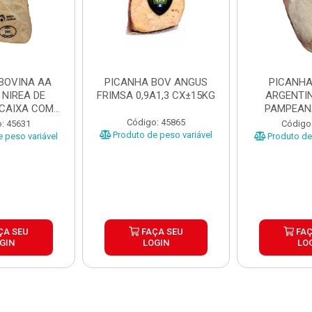
BOVINA AA
PICANHA BOV ANGUS
PICANHA
 NIREA DE
FRIMSA 0,9A1,3 CX±15KG
ARGENTIN
 CAIXA COM
PAMPEAN
5KG
±20KG P
Código: 45865
: 45631
Código
Produto de peso variável
 peso variável
Produto de 
ÇA SEU
FAÇA SEU
FAÇ
GIN
LOGIN
LO