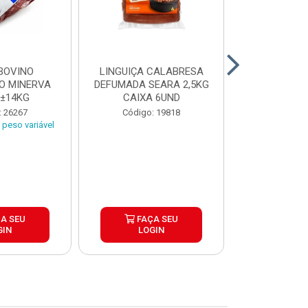
BOVINO
LINGUIÇA CALABRESA
BATATA C
O MINERVA
DEFUMADA SEARA 2,5KG
EXTRA CROC
 ±14KG
CAIXA 6UND
TRADICIO
SIMP
: 26267
Código: 19818
Código:
peso variável
A SEU
FAÇA SEU
FAÇ
GIN
LOGIN
LOG