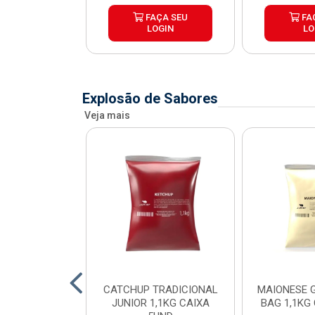
ÇA SEU
FAÇA SEU
FA
OGIN
LOGIN
LO
Explosão de Sabores
Veja mais
SE POUCH
CATCHUP TRADICIONAL
MAIONESE G
SE JUNIOR
JUNIOR 1,1KG CAIXA
BAG 1,1KG