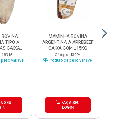
 BOVINA
MAMINHA BOVINA
PICANHA B
A TIPO A
ARGENTINA A ARREBEEF
FRIMS 0,9A1
AS CAIXA
CAIXA COM ±15KG
EÇAS ...
Código
: 18915
Código: 43094
Produto de 
peso variável
Produto de peso variável
A SEU
FAÇA SEU
FAÇ
GIN
LOGIN
LOG