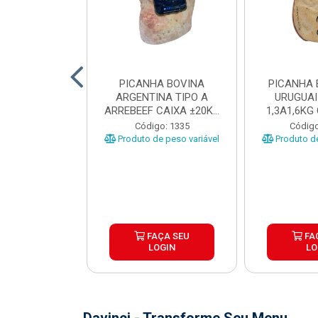
 BOVINA AA
PICANHA BOVINA
PICANHA 
 NIREA DE
ARGENTINA TIPO A
URUGUAI
 CAIXA COM
ARREBEEF CAIXA ±20KG
1,3A1,6KG
12KG
PEÇAS 1...
±1
o: 45629
Código: 1335
Código
e peso variável
Produto de peso variável
Produto de
ÇA SEU
FAÇA SEU
FA
OGIN
LOGIN
LO