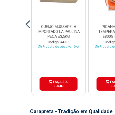
TO INDIVIDUAL
QUEIJO MUSSARELA
PICANH
 ABR CX20KG
IMPORTADO LA PAULINA
TEMPERA
PECA ±3,5KG
±800G
o: 43922
Código: 44315
Código
Produto de peso variável
Produto de
ÇA SEU
FAÇA SEU
FA
OGIN
LOGIN
LO
Carapreta - Tradição em Qualidade