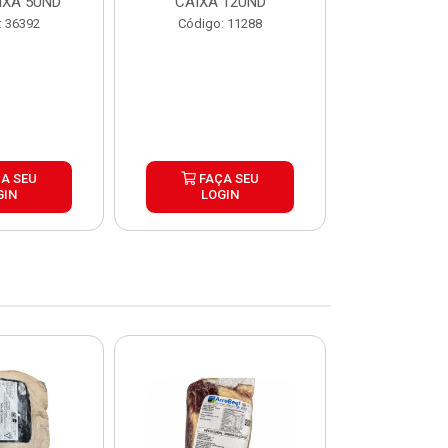
IXA 5UND
CAIXA 12UND
12U
: 36392
Código: 11288
Código:
A SEU
FAÇA SEU
FAÇ
GIN
LOGIN
LOG