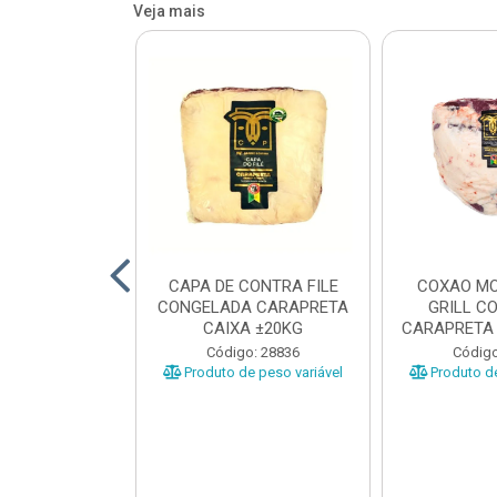
Veja mais
O BOVINO
CAPA DE CONTRA FILE
COXAO MO
 PORCIONADO
CONGELADA CARAPRETA
GRILL C
O CARAPRETA
CAIXA ±20KG
CARAPRETA 
XA...
o: 41740
Código: 28836
Código
e peso variável
Produto de peso variável
Produto de