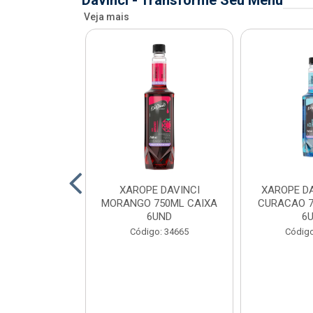
Davinci - Transforme Seu Menu
Veja mais
AVINCI KIWI
XAROPE DAVINCI
XAROPE DA
AIXA 6UND
MORANGO 750ML CAIXA
CURACAO 7
6UND
6
o: 34699
Código: 34665
Código