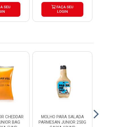
A SEU
FAÇA SEU
FAÇ
GIN
LOGIN
LOG
OR CHEDDAR
MOLHO PARA SALADA
CHEDDAR
UNIOR BAG
PARMESAN JUNIOR 250G
JUNIOR 35