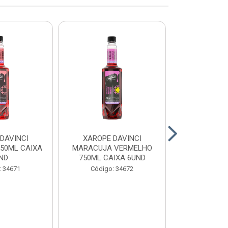
DAVINCI
XAROPE DAVINCI
XAROPE DAV
750ML CAIXA
MARACUJA VERMELHO
750ML CA
ND
750ML CAIXA 6UND
Código:
: 34671
Código: 34672