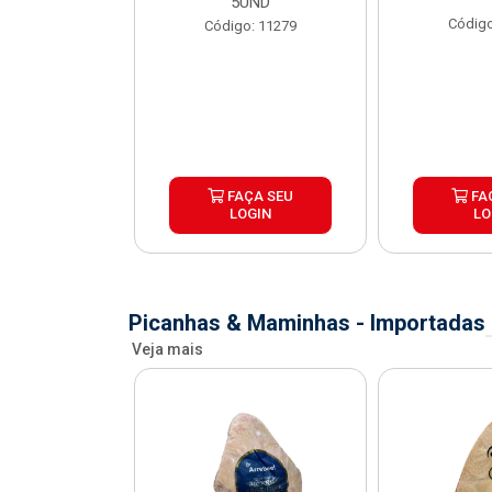
X1,1KG
5UND
Código
o: 41067
Código: 11279
ÇA SEU
FAÇA SEU
FA
OGIN
LOGIN
LO
Picanhas & Maminhas - Importadas
Veja mais