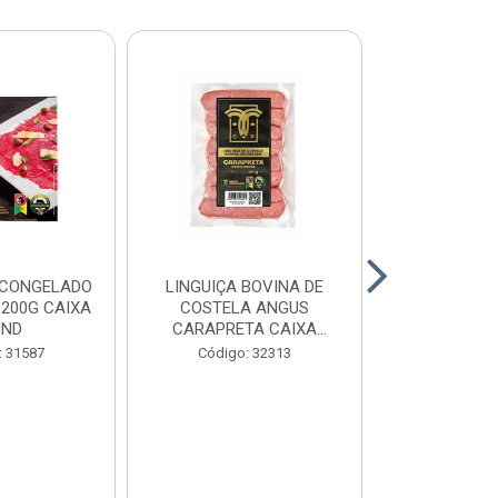
 CONGELADO
LINGUIÇA BOVINA DE
HAMBURGUE
200G CAIXA
COSTELA ANGUS
ANGUS CA
UND
CARAPRETA CAIXA
CAIXA 2
24X300G
: 31587
Código: 32313
Código: