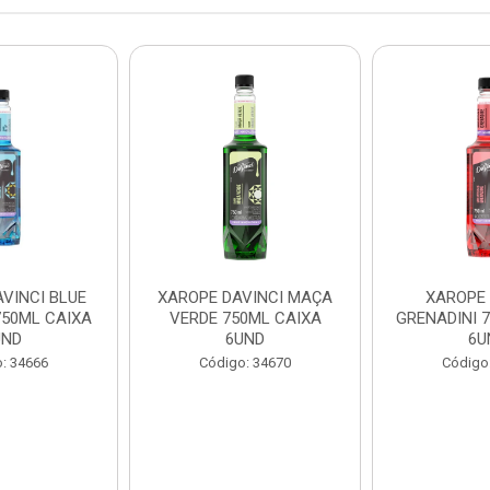
VINCI BLUE
XAROPE DAVINCI MAÇA
XAROPE 
50ML CAIXA
VERDE 750ML CAIXA
GRENADINI 
UND
6UND
6U
: 34666
Código: 34670
Código