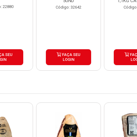
5UND
1,1KG CA
: 22880
Código: 32642
Código
ÇA SEU
FAÇA SEU
FAÇ
GIN
LOGIN
LO