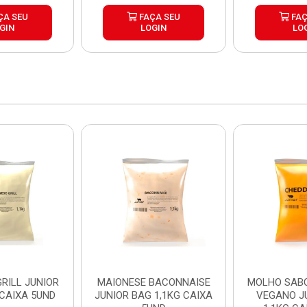
ÇA SEU
FAÇA SEU
FAÇ
GIN
LOGIN
LO
RILL JUNIOR
MAIONESE BACONNAISE
MOLHO SAB
 CAIXA 5UND
JUNIOR BAG 1,1KG CAIXA
VEGANO J