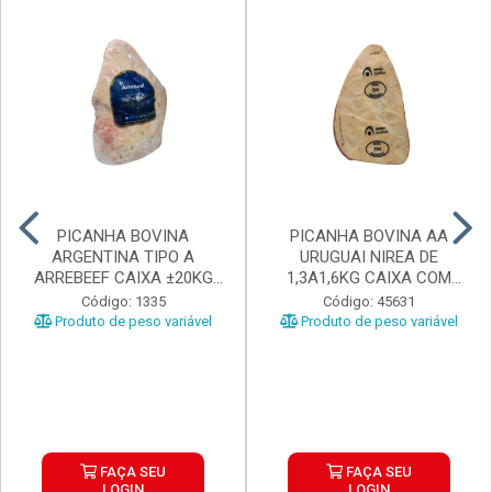
PICANHA BOVINA
PICANHA BOVINA AA
ARGENTINA TIPO A
URUGUAI NIREA DE
ARREBEEF CAIXA ±20KG
1,3A1,6KG CAIXA COM
PEÇAS 1...
±15KG
Código: 1335
Código: 45631
Produto de peso variável
Produto de peso variável
FAÇA SEU
FAÇA SEU
LOGIN
LOGIN