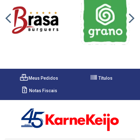
Meus Pedidos
Títulos
Notas Fiscais