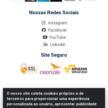
Nossas Redes Sociais
Instagram
Facebook
YouTube
Linkedin
Site Seguro
KarneKeijo Logistica Integrada LTDA - Rod. Br-101 Sul, nº3700
O nosso site coleta cookies próprios e de
- Barro, Recife/PE, 50900-400 CNPJ: 24.150.377/0001-95
terceiros para proporcionar uma experiência
Estados atendidos pela KarneKeijo: PE, PB e RN.
personalizada ao usuário, apresentar publicidade