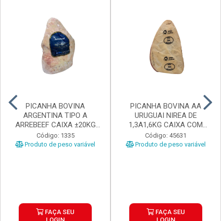
PICANHA BOVINA
PICANHA BOVINA AA
ARGENTINA TIPO A
URUGUAI NIREA DE
ARREBEEF CAIXA ±20KG
1,3A1,6KG CAIXA COM
PEÇAS 1...
±15KG
Código: 1335
Código: 45631
Produto de peso variável
Produto de peso variável
FAÇA SEU
FAÇA SEU
LOGIN
LOGIN