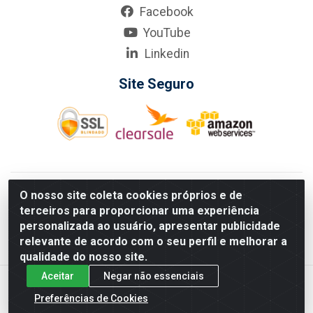
Facebook
YouTube
Linkedin
Site Seguro
KarneKeijo Logistica Integrada LTDA - Rod. Br-101 Sul, nº3700
O nosso site coleta cookies próprios e de
- Barro, Recife/PE, 50900-400 CNPJ: 24.150.377/0001-95
terceiros para proporcionar uma experiência
Estados atendidos pela KarneKeijo: PE, PB e RN.
personalizada ao usuário, apresentar publicidade
relevante de acordo com o seu perfil e melhorar a
qualidade do nosso site.
Aceitar
Negar não essenciais
Preferências de Cookies