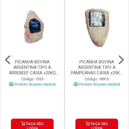
PICANHA BOVINA
PICANHA BOVINA
ARGENTINA TIPO A
ARGENTINA TIPO A
ARREBEEF CAIXA ±20KG
PAMPEANAS CAIXA ±20KG
PEÇAS 1...
PEÇAS ...
Código: 1335
Código: 18915
Produto de peso variável
Produto de peso variável
FAÇA SEU
FAÇA SEU
LOGIN
LOGIN