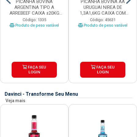
PICANHA BOVINA
PICANHA BOVINA AA
ARGENTINA TIPO A
URUGUAI NIREA DE
ARREBEEF CAIXA ±20KG
1,3A1,6KG CAIXA COM
PEÇAS 1...
±15KG
Código: 1335
Código: 45631
Produto de peso variável
Produto de peso variável
FAÇA SEU
FAÇA SEU
LOGIN
LOGIN
Davinci - Transforme Seu Menu
Veja mais