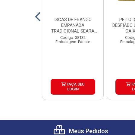
DO AUROGGETS
ISCAS DE FRANGO
PEITO 
OC AURORA
EMPANADA
DESFIADO 
X16X275G
TRADICIONAL SEARA
CAI
CAIXA 16X300G
digo: 41038
Código: 38132
Códig
lagem: Pacote
Embalagem: Pacote
Embalag
FAÇA SEU
FAÇA SEU
F
LOGIN
LOGIN
L
Meus Pedidos