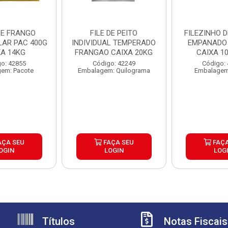
DE FRANGO
FILE DE PEITO
FILEZINHO 
LAR PAC 400G
INDIVIDUAL TEMPERADO
EMPANADO
XA 14KG
FRANGAO CAIXA 20KG
CAIXA 1
o: 42855
Código: 42249
Código:
em: Pacote
Embalagem: Quilograma
Embalagem
AÇA SEU
FAÇA SEU
FAÇA
OGIN
LOGIN
LOG
Títulos
Notas Fiscais