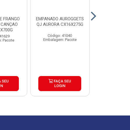
DE FRANGO
EMPANADO AUROGGETS
EMPANADO AU
 CANÇAO
QJ AURORA CX16X275G
CROC AUR
0X700G
CX16X27
Código: 41040
 41629
Código: 41
Embalagem: Pacote
: Pacote
Embalagem: P
 SEU
FAÇA SEU
FAÇA S
IN
LOGIN
LOGIN