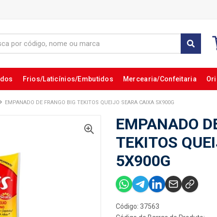
ados
Frios/Laticínios/Embutidos
Mercearia/Confeitaria
Ori
EMPANADO DE FRANGO BIG TEKITOS QUEIJO SEARA CAIXA 5X900G
EMPANADO DE
TEKITOS QUE
5X900G
Código: 37563