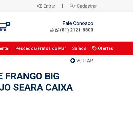
|
Entrar
Cadastrar
Fale Conosco
0
(81) 2121-8800
ental
Pescados/Frutos do Mar
Suínos
Ofertas
VOLTAR
 FRANGO BIG
IJO SEARA CAIXA