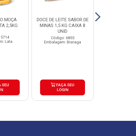
RO MOÇA
DOCE DE LEITE SABOR DE
RECHEIO DOCE
LE LATA 2,5KG
MINAS 1,5 KG CAIXA 8
MOCA NES
UNID
CX6X2,5
 5714
Código: 6855
Código: 72
m: Lata
Embalagem: Bisnaga
Embalagem: 
 SEU
FAÇA SEU
FAÇA S
IN
LOGIN
LOGIN