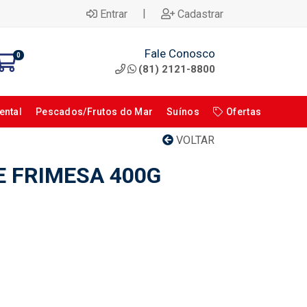
|
Entrar
Cadastrar
Fale Conosco
0
(81) 2121-8800
ental
Pescados/Frutos do Mar
Suínos
Ofertas
VOLTAR
E FRIMESA 400G