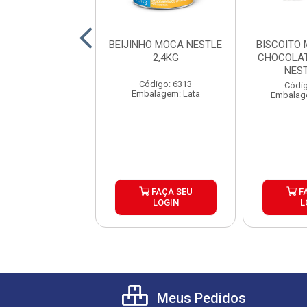
IO DOCE LEITE
BEIJINHO MOCA NESTLE
BISCOITO
CA NESTLE
2,4KG
CHOCOLAT
X6X2,54K
NES
Código: 6313
ódigo: 7245
Códig
Embalagem: Lata
alagem: Lata
Embalag
FAÇA SEU
FAÇA SEU
F
LOGIN
LOGIN
L
Meus Pedidos