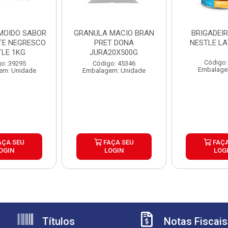
 MOIDO SABOR
GRANULA MACIO BRAN
BRIGADEI
E NEGRESCO
PRET DONA
NEST
TLE 1KG
JURA20X500G
Código:
o: 39295
Código: 45346
Embalage
em: Unidade
Embalagem: Unidade
AÇA SEU
FAÇA SEU
FAÇA
OGIN
LOGIN
LOG
Títulos
Notas Fiscais