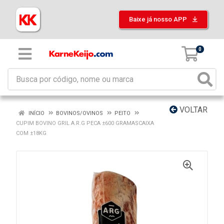
Baixe já nosso APP
0
VOLTAR
INÍCIO
BOVINOS/OVINOS
PEITO
CUPIM BOVINO GRIL A.R.G PECA ±600 GRAMASCAIXA
COM ±18KG