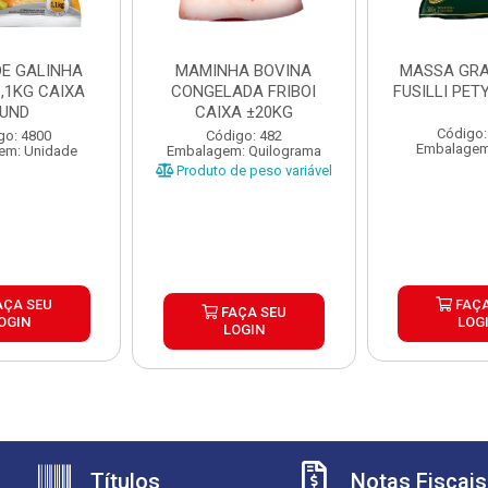
DE GALINHA
MAMINHA BOVINA
MASSA GR
,1KG CAIXA
CONGELADA FRIBOI
FUSILLI PET
UND
CAIXA ±20KG
Código:
go: 4800
Código: 482
Embalagem
em: Unidade
Embalagem: Quilograma
Produto de peso variável
AÇA SEU
FAÇA
FAÇA SEU
OGIN
LOG
LOGIN
Títulos
Notas Fiscais