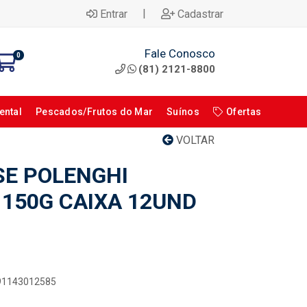
|
Entrar
Cadastrar
Fale Conosco
0
(81) 2121-8800
ental
Pescados/Frutos do Mar
Suínos
Ofertas
VOLTAR
E POLENGHI
 150G CAIXA 12UND
891143012585