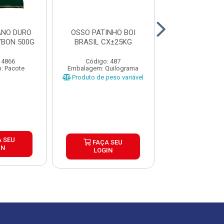
ANO DURO
OSSO PATINHO BOI
CARNE MOIDA 
YBON 500G
BRASIL CX±25KG
CAIXA 15X
 4866
Código: 487
Código: 4
: Pacote
Embalagem: Quilograma
Embalagem: Qui
Produto de peso variável
 SEU
FAÇA S
FAÇA SEU
IN
LOGIN
LOGIN