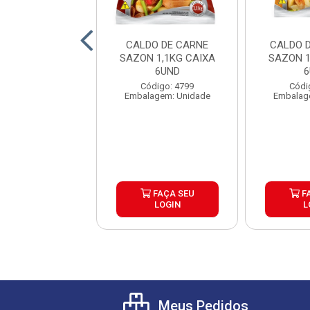
 MOIDA TUDBOM
CALDO DE CARNE
CALDO 
IXA 15X1KG
SAZON 1,1KG CAIXA
SAZON 1
6UND
6
ódigo: 488
Código: 4799
Códi
gem: Quilograma
Embalagem: Unidade
Embalag
FAÇA SEU
FAÇA SEU
F
LOGIN
LOGIN
L
Meus Pedidos