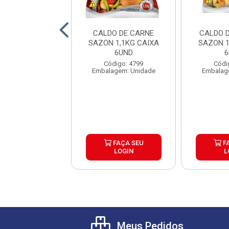
 MOIDA TUDBOM
CALDO DE CARNE
CALDO 
IXA 15X1KG
SAZON 1,1KG CAIXA
SAZON 1
6UND
6
ódigo: 488
Código: 4799
Códi
gem: Quilograma
Embalagem: Unidade
Embalag
FAÇA SEU
FAÇA SEU
F
LOGIN
LOGIN
L
Meus Pedidos