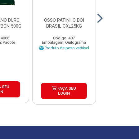
ANO DURO
OSSO PATINHO BOI
CARNE MOIDA 
YBON 500G
BRASIL CX±25KG
CAIXA 15X
 4866
Código: 487
Código: 4
: Pacote
Embalagem: Quilograma
Embalagem: Qui
Produto de peso variável
 SEU
FAÇA S
FAÇA SEU
IN
LOGIN
LOGIN