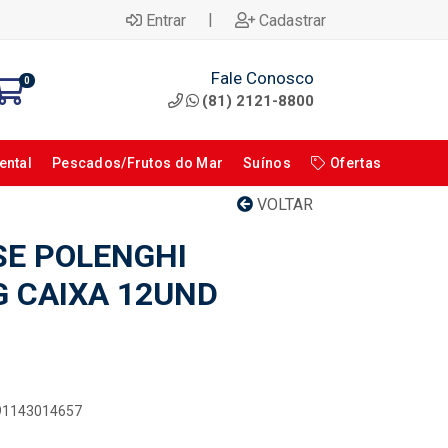
|
Entrar
Cadastrar
Fale Conosco
0
(81) 2121-8800
ental
Pescados/Frutos do Mar
Suínos
Ofertas
VOLTAR
E POLENGHI
G CAIXA 12UND
891143014657