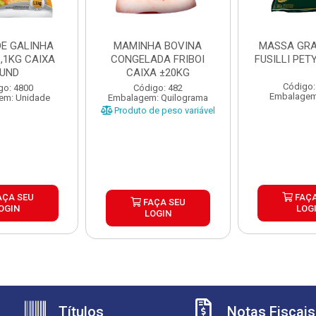
DE GALINHA
MAMINHA BOVINA
MASSA GR
,1KG CAIXA
CONGELADA FRIBOI
FUSILLI PET
UND
CAIXA ±20KG
Código:
go: 4800
Código: 482
Embalagem
em: Unidade
Embalagem: Quilograma
Produto de peso variável
AÇA SEU
FAÇA
FAÇA SEU
OGIN
LOG
LOGIN
Títulos
Notas Fiscais