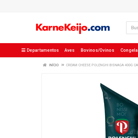
Departamentos
Aves
Bovinos/Ovinos
Congel
INÍCIO
CREAM CHEESE POLENGHI BISNAGA 400G CA