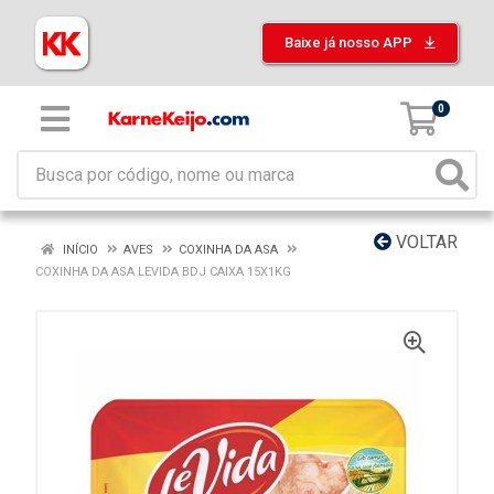
Baixe já nosso APP
0
VOLTAR
INÍCIO
AVES
COXINHA DA ASA
COXINHA DA ASA LEVIDA BDJ CAIXA 15X1KG