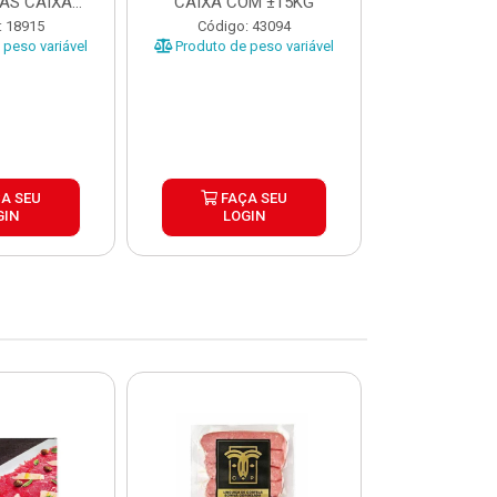
AS CAIXA
CAIXA COM ±15KG
EÇAS ...
Código
: 18915
Código: 43094
Produto de 
peso variável
Produto de peso variável
A SEU
FAÇA SEU
FAÇ
GIN
LOGIN
LOG