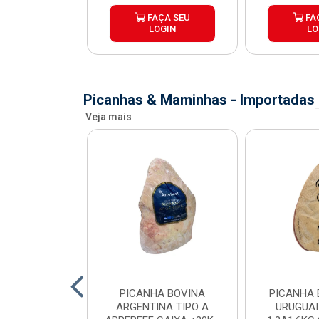
ÇA SEU
FAÇA SEU
FA
OGIN
LOGIN
LO
Picanhas & Maminhas - Importadas
Veja mais
 BOVINA AA
PICANHA BOVINA
PICANHA 
 NIREA DE
ARGENTINA TIPO A
URUGUAI