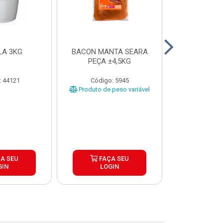
LA 3KG
BACON MANTA SEARA
BATATA C
PEÇA ±4,5KG
CORTE TRA
COOL CRIST
CAIX
: 44121
Código: 5945
Código:
Produto de peso variável
A SEU
FAÇA SEU
FAÇ
GIN
LOGIN
LOG