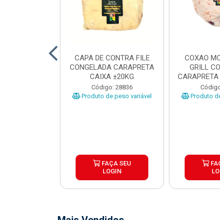
O BOVINO
CAPA DE CONTRA FILE
COXAO MO
 PORCIONADO
CONGELADA CARAPRETA
GRILL C
O CARAPRETA
CAIXA ±20KG
CARAPRETA 
XA...
o: 41740
Código: 28836
Código
e peso variável
Produto de peso variável
Produto de
ÇA SEU
FAÇA SEU
FA
OGIN
LOGIN
LO