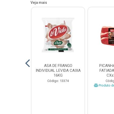
Veja mais
HA SUINA
ASA DE FRANGO
PICANH
ADA SEARA
INDIVIDUAL LEVIDA CAIXA
FATIAD
 CX±9KG
16KG
CX±
o: 44189
Código: 13374
Códig
e peso variável
Produto de