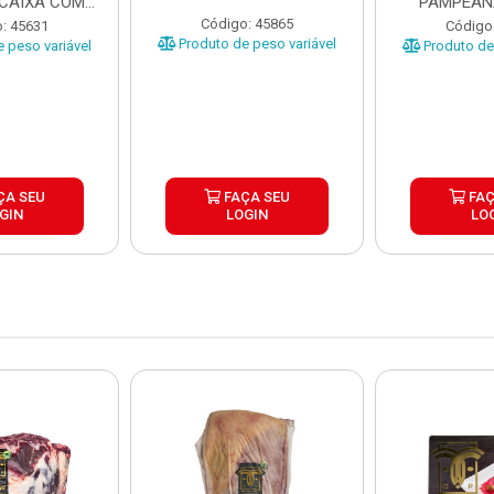
 CAIXA COM
PAMPEAN
5KG
±20KG P
Código: 45865
: 45631
Código
Produto de peso variável
 peso variável
Produto de 
ÇA SEU
FAÇA SEU
FAÇ
GIN
LOGIN
LO