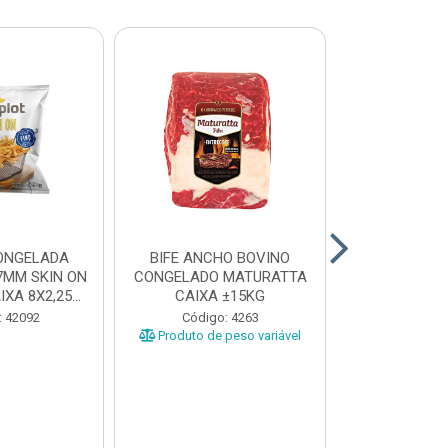
ONGELADA
BIFE ANCHO BOVINO
CONTRA FI
7MM SKIN ON
CONGELADO MATURATTA
CONGELADO 
XA 8X2,25...
CAIXA ±15KG
CAIXA 
: 42092
Código: 4263
Código
Produto de peso variável
Produto de 