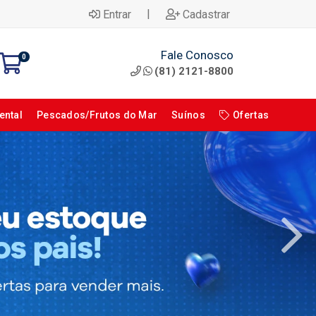
|
Entrar
Cadastrar
Fale Conosco
0
(81) 2121-8800
ental
Pescados/Frutos do Mar
Suínos
Ofertas