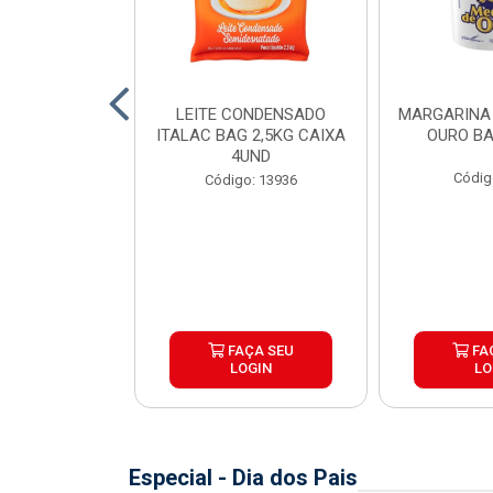
SSARELA BOM
LEITE CONDENSADO
MARGARINA
 PEÇA ±4KG
ITALAC BAG 2,5KG CAIXA
OURO BA
4UND
o: 8241
Códig
Código: 13936
e peso variável
ÇA SEU
FAÇA SEU
FA
OGIN
LOGIN
LO
Especial - Dia dos Pais