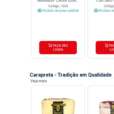
 CAIXA COM
ARREBEEF CAIXA ±20KG
1,3A1,6KG
12KG
PEÇAS 1...
±1
o: 45629
Código: 1335
Código
e peso variável
Produto de peso variável
Produto de
ÇA SEU
FAÇA SEU
FA
OGIN
LOGIN
LO
Carapreta - Tradição em Qualidade
Veja mais