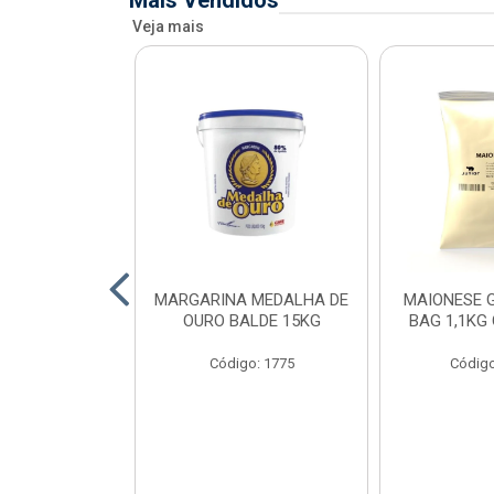
Mais Vendidos
Veja mais
O DE FRANGO
MARGARINA MEDALHA DE
MAIONESE G
 SADIA BDJ
OURO BALDE 15KG
BAG 1,1KG
 12X1KG
Código: 1775
Código
o: 7151