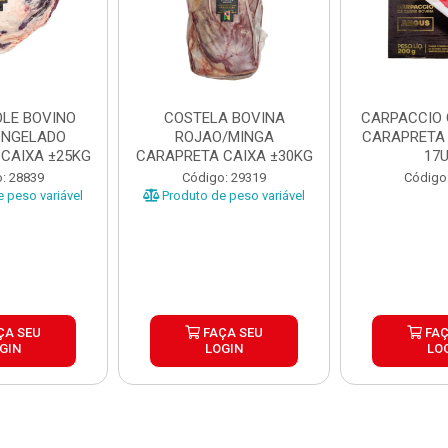
LE BOVINO
COSTELA BOVINA
CARPACCIO
ONGELADO
ROJAO/MINGA
CARAPRETA 
CAIXA ±25KG
CARAPRETA CAIXA ±30KG
17
: 28839
Código: 29319
Código
 peso variável
Produto de peso variável
ÇA SEU
FAÇA SEU
FAÇ
GIN
LOGIN
LO