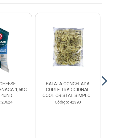
CHEESE
BATATA CONGELADA
CALABRESA
SNAGA 1,5KG
CORTE TRADICIONAL
SADIA PAC2,
 4UND
COOL CRISTAL SIMPLOT
CAIX...
Código:
: 23624
Código: 42390