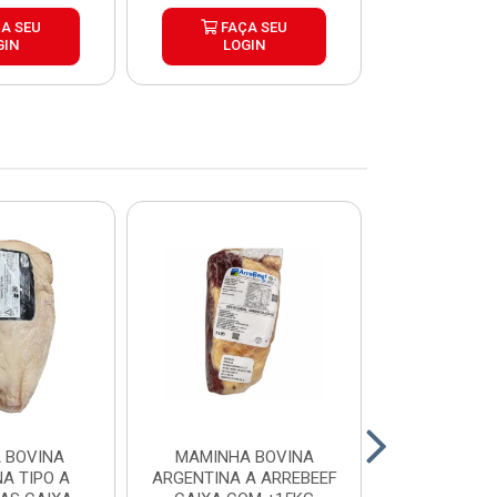
A SEU
FAÇA SEU
FAÇ
GIN
LOGIN
LOG
 BOVINA
MAMINHA BOVINA
PICANHA B
A TIPO A
ARGENTINA A ARREBEEF
FRIMS 0,9A1