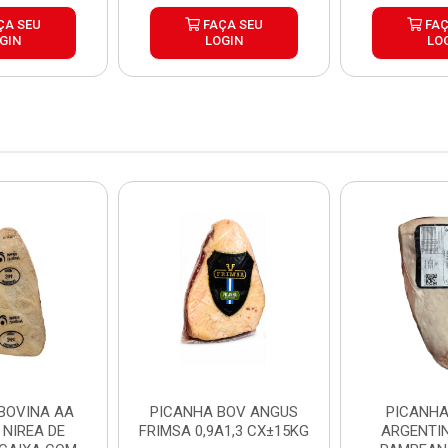
ÇA SEU
FAÇA SEU
FAÇ
GIN
LOGIN
LO
BOVINA AA
PICANHA BOV ANGUS
PICANHA
 NIREA DE
FRIMSA 0,9A1,3 CX±15KG
ARGENTIN