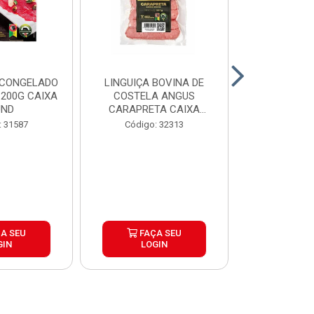
 CONGELADO
LINGUIÇA BOVINA DE
HAMBURGUE
200G CAIXA
COSTELA ANGUS
ANGUS CA
UND
CARAPRETA CAIXA
CAIXA 2
24X300G
: 31587
Código: 32313
Código:
A SEU
FAÇA SEU
FAÇ
GIN
LOGIN
LOG