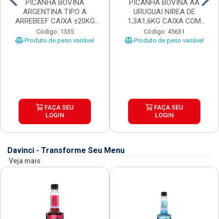
PICANHA BOVINA
PICANHA BOVINA AA
ARGENTINA TIPO A
URUGUAI NIREA DE
ARREBEEF CAIXA ±20KG
1,3A1,6KG CAIXA COM
PEÇAS 1...
±15KG
Código: 1335
Código: 45631
Produto de peso variável
Produto de peso variável
FAÇA SEU
FAÇA SEU
LOGIN
LOGIN
Davinci - Transforme Seu Menu
Veja mais