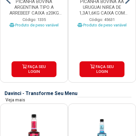
PICANHA BOVINA
PICANHA BOVINA AA
ARGENTINA TIPO A
URUGUAI NIREA DE
ARREBEEF CAIXA ±20KG
1,3A1,6KG CAIXA COM
PEÇAS 1...
±15KG
Código: 1335
Código: 45631
Produto de peso variável
Produto de peso variável
FAÇA SEU
FAÇA SEU
LOGIN
LOGIN
Davinci - Transforme Seu Menu
Veja mais