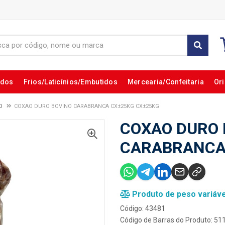
ados
Frios/Laticínios/Embutidos
Mercearia/Confeitaria
Ori
O
COXAO DURO BOVINO CARABRANCA CX±25KG CX±25KG
COXAO DURO 
CARABRANCA
Produto de peso variáve
Código: 43481
Código de Barras do Produto: 5