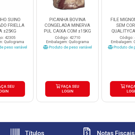
NHO SUINO
PICANHA BOVINA
FILE MIGNO
DO FRIELLA
CONGELADA MINERVA
SEM COR
A ±25KG
PUL CAIXA COM ±15KG
QUALITYCA
±25
o: 42305
Código: 42710
Código:
: Quilograma
Embalagem: Quilograma
Embalagem: 
e peso variável
Produto de peso variável
Produto de p
AÇA SEU
FAÇA SEU
FAÇA
OGIN
LOGIN
LOG
Títulos
Notas Fiscais