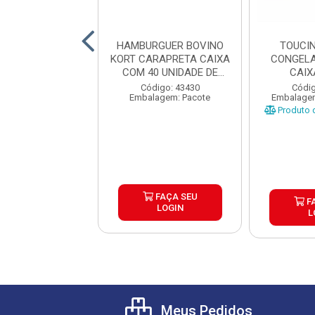
MIGNON BOVINA
HAMBURGUER BOVINO
TOUCI
CORDAO 3 A 4
KORT CARAPRETA CAIXA
CONGELA
AS BOA CARNE
COM 40 UNIDADE DE
CAIX
AIXA C...
180...
digo: 43191
Código: 43430
Códig
gem: Quilograma
Embalagem: Pacote
Embalagem
o de peso variável
Produto d
FAÇA SEU
FAÇA SEU
F
LOGIN
LOGIN
L
Meus Pedidos