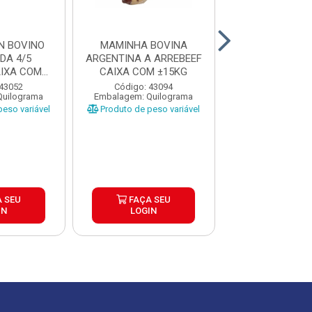
N BOVINO
MAMINHA BOVINA
FILE MIGNON 
DA 4/5
ARGENTINA A ARREBEEF
SEM CORDAO 
IXA COM
CAIXA COM ±15KG
LIBRAS BOA 
KG
CAIXA C..
 43052
Código: 43094
Código: 43
Quilograma
Embalagem: Quilograma
Embalagem: Qui
eso variável
Produto de peso variável
Produto de peso
 SEU
FAÇA SEU
FAÇA S
IN
LOGIN
LOGIN