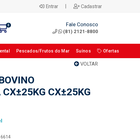
|
Entrar
Cadastrar
Fale Conosco
0
(81) 2121-8800
ental
Pescados/Frutos do Mar
Suínos
Ofertas
VOLTAR
BOVINO
 CX±25KG CX±25KG
l
116614