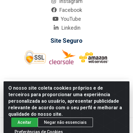
Instagram
Facebook
YouTube
Linkedin
Site Seguro
KarneKeijo Logistica Integrada LTDA - Rod. Br-101 Sul, nº3700
O nosso site coleta cookies próprios e de
- Barro, Recife/PE, 50900-400 CNPJ: 24.150.377/0001-95
terceiros para proporcionar uma experiência
Estados atendidos pela KarneKeijo: PE, PB e RN.
personalizada ao usuário, apresentar publicidade
relevante de acordo com o seu perfil e melhorar a
qualidade do nosso site.
Aceitar
Negar não essenciais
Preferências de Cookies