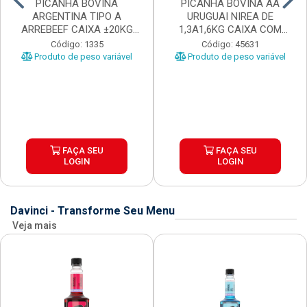
PICANHA BOVINA
PICANHA BOVINA AA
ARGENTINA TIPO A
URUGUAI NIREA DE
ARREBEEF CAIXA ±20KG
1,3A1,6KG CAIXA COM
PEÇAS 1...
±15KG
Código: 1335
Código: 45631
Produto de peso variável
Produto de peso variável
FAÇA SEU
FAÇA SEU
LOGIN
LOGIN
Davinci - Transforme Seu Menu
Veja mais