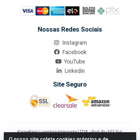
Nossas Redes Sociais
Instagram
Facebook
YouTube
Linkedin
Site Seguro
KarneKeijo Logistica Integrada LTDA - Rod. Br-101 Sul,
nº3700 - Barro, Recife/PE, 50900-400 CNPJ:
O nosso site coleta cookies próprios e de