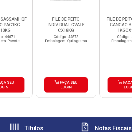
 SASSAMI IQF
FILE DE PEITO
FILE DE PEI
1KG
INDIVIDUAL CVALE
CANCAO B
10KG
CX18KG
1KGCX
o: 44671
Código: 44872
Código:
em: Pacote
Embalagem: Quilograma
Embalagem:
AÇA SEU
FAÇA SEU
FAÇA
OGIN
LOGIN
LOG
Títulos
Notas Fiscais