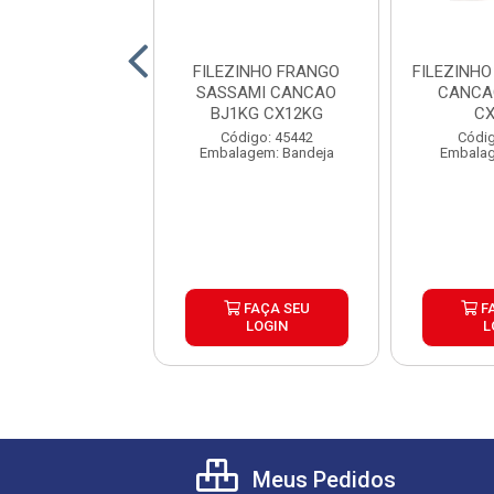
E FRANGO TIRAS
FILEZINHO FRANGO
FILEZINHO
MA CX3X2KG
SASSAMI CANCAO
CANCAO PAC
BJ1KG CX12KG
CX
digo: 45321
Código: 45442
Códig
lagem: Pacote
Embalagem: Bandeja
Embalag
FAÇA SEU
FAÇA SEU
F
LOGIN
LOGIN
L
Meus Pedidos