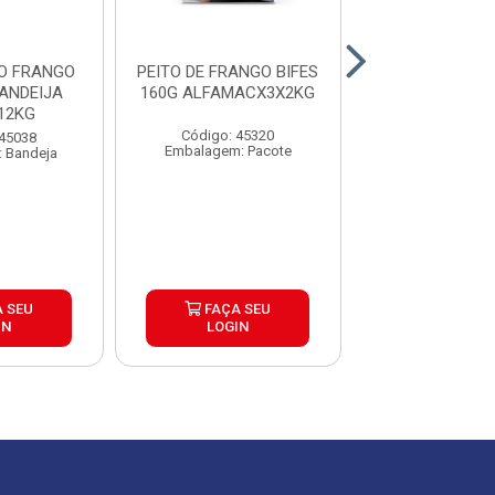
TO FRANGO
PEITO DE FRANGO BIFES
PEITO DE FRAN
ANDEIJA
160G ALFAMACX3X2KG
ALFAMA CX
12KG
Código: 45320
Código: 45
 45038
Embalagem: Pacote
Embalagem: P
 Bandeja
 SEU
FAÇA SEU
FAÇA S
IN
LOGIN
LOGIN