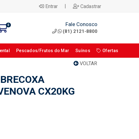
|
Entrar
Cadastrar
Fale Conosco
0
(81) 2121-8800
ental
Pescados/Frutos do Mar
Suínos
Ofertas
VOLTAR
OBRECOXA
AVENOVA CX20KG