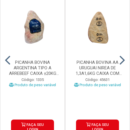
PICANHA BOVINA
PICANHA BOVINA AA
ARGENTINA TIPO A
URUGUAI NIREA DE
ARREBEEF CAIXA ±20KG
1,3A1,6KG CAIXA COM
PEÇAS 1...
±15KG
Código: 1335
Código: 45631
Produto de peso variável
Produto de peso variável
FAÇA SEU
FAÇA SEU
LOGIN
LOGIN