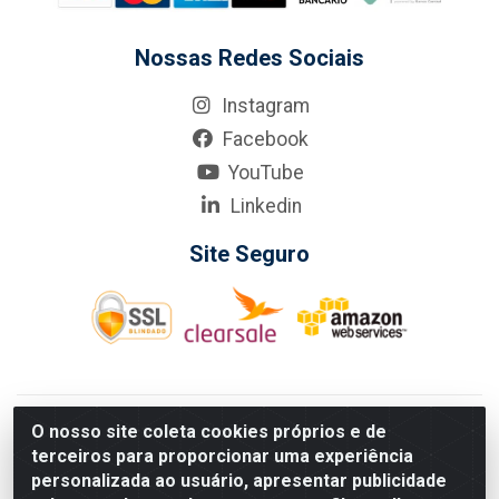
Nossas Redes Sociais
Instagram
Facebook
YouTube
Linkedin
Site Seguro
KarneKeijo Logistica Integrada LTDA - Rod. Br-101 Sul, nº3700
O nosso site coleta cookies próprios e de
- Barro, Recife/PE, 50900-400 CNPJ: 24.150.377/0001-95
terceiros para proporcionar uma experiência
Estados atendidos pela KarneKeijo: PE, PB e RN.
personalizada ao usuário, apresentar publicidade