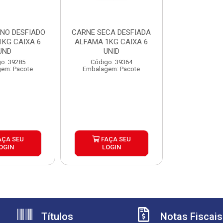
INO DESFIADO
CARNE SECA DESFIADA
1KG CAIXA 6
ALFAMA 1KG CAIXA 6
UND
UNID
o: 39285
Código: 39364
em: Pacote
Embalagem: Pacote
AÇA SEU
FAÇA SEU
OGIN
LOGIN
Títulos
Notas Fiscais