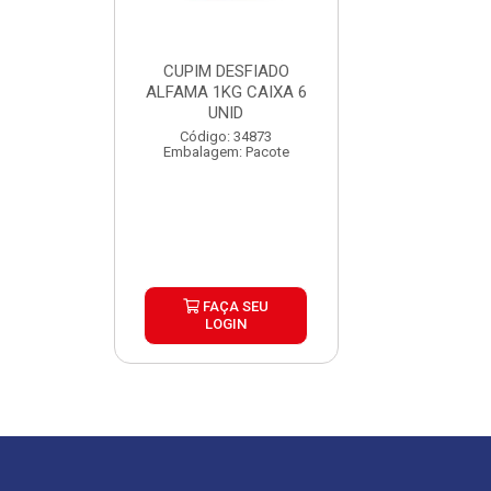
CUPIM DESFIADO
PERNIL SUINO 
ALFAMA 1KG CAIXA 6
ALFAMA 1KG C
UNID
UND
Código: 34873
Código: 39
Embalagem: Pacote
Embalagem: P
FAÇA SEU
FAÇA S
LOGIN
LOGIN