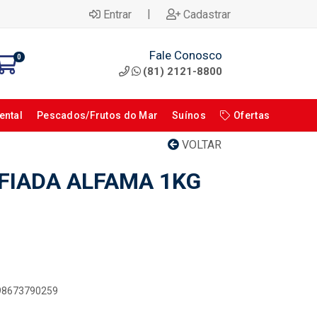
|
Entrar
Cadastrar
Fale Conosco
0
(81) 2121-8800
ental
Pescados/Frutos do Mar
Suínos
Ofertas
VOLTAR
FIADA ALFAMA 1KG
898673790259