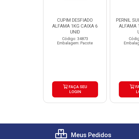
CUPIM DESFIADO
PERNIL SU
ALFAMA 1KG CAIXA 6
ALFAMA 
UNID
Código: 34873
Códig
Embalagem: Pacote
Embalag
FAÇA SEU
F
LOGIN
L
Meus Pedidos