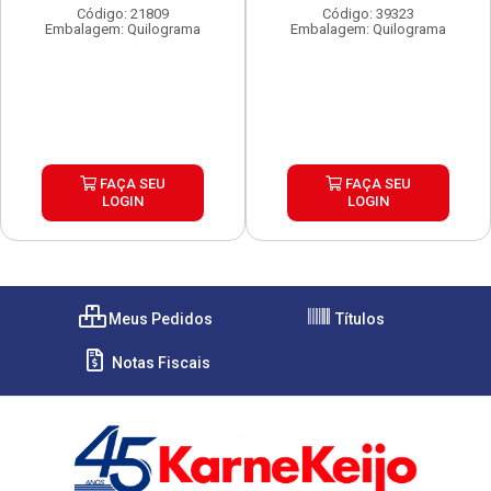
PEÇAS...
Código: 21809
Código: 39323
Embalagem: Quilograma
Embalagem: Quilograma
FAÇA SEU
FAÇA SEU
LOGIN
LOGIN
Meus Pedidos
Títulos
Notas Fiscais