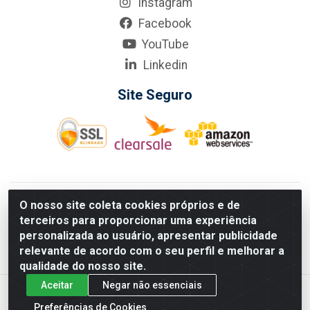
Instagram
Facebook
YouTube
Linkedin
Site Seguro
KarneKeijo Logistica Integrada LTDA - Rod. Br-101 Sul, nº3700
O nosso site coleta cookies próprios e de
- Barro, Recife/PE, 50900-400 CNPJ: 24.150.377/0001-95
terceiros para proporcionar uma experiência
Estados atendidos pela KarneKeijo: PE, PB e RN.
personalizada ao usuário, apresentar publicidade
relevante de acordo com o seu perfil e melhorar a
qualidade do nosso site.
Aceitar
Negar não essenciais
Preferências de Cookies