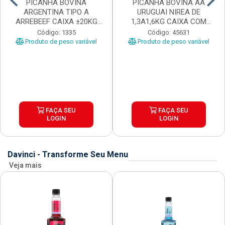
PICANHA BOVINA
PICANHA BOVINA AA
ARGENTINA TIPO A
URUGUAI NIREA DE
ARREBEEF CAIXA ±20KG
1,3A1,6KG CAIXA COM
PEÇAS 1...
±15KG
Código: 1335
Código: 45631
Produto de peso variável
Produto de peso variável
FAÇA SEU
FAÇA SEU
LOGIN
LOGIN
Davinci - Transforme Seu Menu
Veja mais