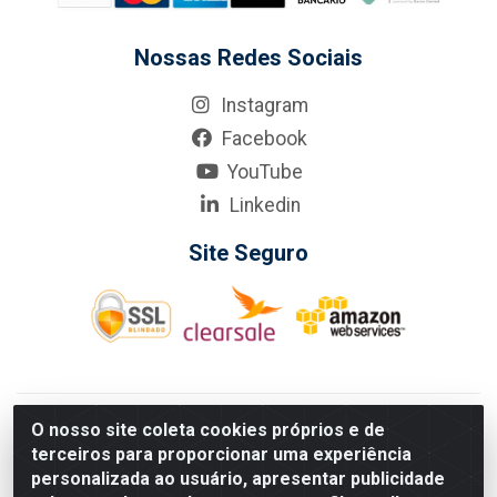
Nossas Redes Sociais
Instagram
Facebook
YouTube
Linkedin
Site Seguro
KarneKeijo Logistica Integrada LTDA - Rod. Br-101 Sul, nº3700
O nosso site coleta cookies próprios e de
- Barro, Recife/PE, 50900-400 CNPJ: 24.150.377/0001-95
terceiros para proporcionar uma experiência
Estados atendidos pela KarneKeijo: PE, PB e RN.
personalizada ao usuário, apresentar publicidade