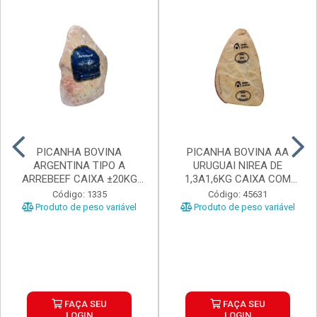
PICANHA BOVINA
PICANHA BOVINA AA
ARGENTINA TIPO A
URUGUAI NIREA DE
ARREBEEF CAIXA ±20KG
1,3A1,6KG CAIXA COM
PEÇAS 1...
±15KG
Código: 1335
Código: 45631
Produto de peso variável
Produto de peso variável
FAÇA SEU
FAÇA SEU
LOGIN
LOGIN