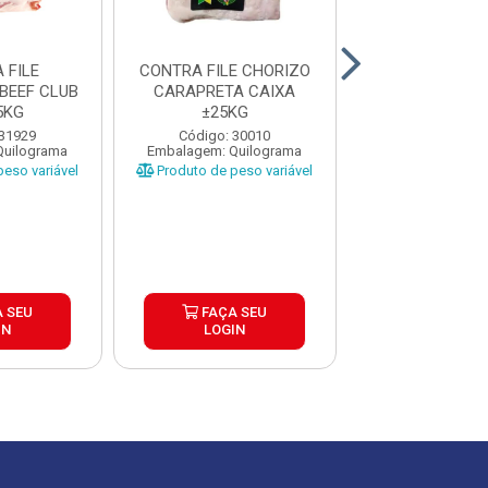
 FILE
CONTRA FILE CHORIZO
CONTRA F
BEEF CLUB
CARAPRETA CAIXA
CONGELADO M
5KG
±25KG
CAIXA ±5
 31929
Código: 30010
Código: 29
Quilograma
Embalagem: Quilograma
Embalagem: Qui
eso variável
Produto de peso variável
Produto de peso
 SEU
FAÇA SEU
FAÇA S
IN
LOGIN
LOGIN