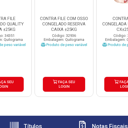
RA FILE
CONTRA FILE COM OSSO
CONTRA
DO QUALITY
CONGELADO RESERVA
CONGELADA 
A ±25KG
CAIXA ±25KG
CX±2
o: 34351
Código: 32936
Código:
: Quilograma
Embalagem: Quilograma
Embalagem: 
e peso variável
Produto de peso variável
Produto de p
AÇA SEU
FAÇA SEU
FAÇA
OGIN
LOGIN
LOG
Títulos
Notas Fiscais