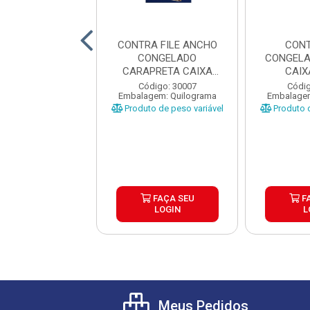
NTRA FILE
CONTRA FILE ANCHO
CONT
LADO MINERVA
CONGELADO
CONGELA
IXA ±57KG
CARAPRETA CAIXA
CAIX
±25KG
digo: 29556
Código: 30007
Códig
gem: Quilograma
Embalagem: Quilograma
Embalagem
o de peso variável
Produto de peso variável
Produto d
FAÇA SEU
FAÇA SEU
F
LOGIN
LOGIN
L
Meus Pedidos