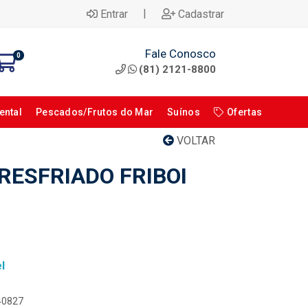
|
Entrar
Cadastrar
Fale Conosco
0
(81) 2121-8800
ental
Pescados/Frutos do Mar
Suínos
Ofertas
VOLTAR
RESFRIADO FRIBOI
l
040827