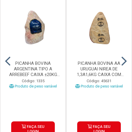
PICANHA BOVINA
PICANHA BOVINA AA
ARGENTINA TIPO A
URUGUAI NIREA DE
ARREBEEF CAIXA ±20KG
1,3A1,6KG CAIXA COM
PEÇAS 1...
±15KG
Código: 1335
Código: 45631
Produto de peso variável
Produto de peso variável
FAÇA SEU
FAÇA SEU
LOGIN
LOGIN