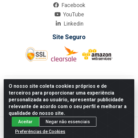
Facebook
YouTube
Linkedin
Site Seguro
KarneKeijo Logistica Integrada LTDA - Rod. Br-101 Sul, nº3700
O nosso site coleta cookies próprios e de
- Barro, Recife/PE, 50900-400 CNPJ: 24.150.377/0001-95
terceiros para proporcionar uma experiência
Estados atendidos pela KarneKeijo: PE, PB e RN.
personalizada ao usuário, apresentar publicidade
relevante de acordo com o seu perfil e melhorar a
qualidade do nosso site.
Aceitar
Negar não essenciais
Preferências de Cookies