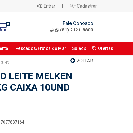
|
Entrar
Cadastrar
Fale Conosco
0
(81) 2121-8800
ental
Pescados/Frutos do Mar
Suínos
Ofertas
VOLTAR
 10UND
O LEITE MELKEN
KG CAIXA 10UND
897077837164