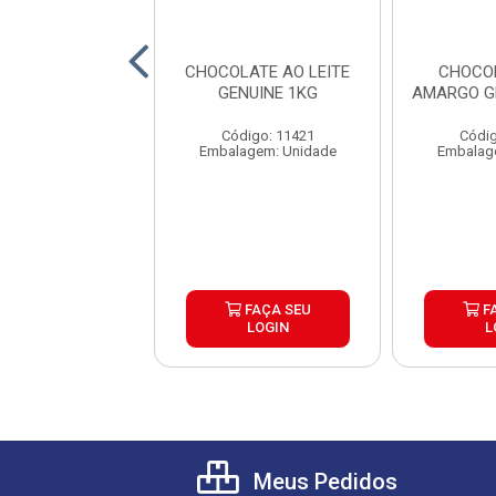
OBERTURA
CHOCOLATE AO LEITE
CHOCO
ACIONADA
GENUINE 1KG
AMARGO G
COLATE MEIO
 GENUINE 2,1KG
Código: 11421
Códig
digo: 16663
Embalagem: Unidade
Embalag
agem: Unidade
FAÇA SEU
FAÇA SEU
F
LOGIN
LOGIN
L
Meus Pedidos