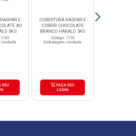
E
COBERTURA RASPAR E
COBERTU
COLATE AO
COBRIR CHOCOLATE
FRACION
ALD 5KG
BRANCO HARALD 5KG
CHOCOLATE 
AMARGO GENUIN
 1169
Código: 1170
Código: 16
 Unidade
Embalagem: Unidade
Embalagem: U
 SEU
FAÇA SEU
FAÇA S
IN
LOGIN
LOGIN