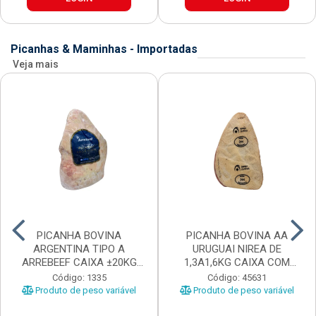
Picanhas & Maminhas - Importadas
Veja mais
PICANHA BOVINA
PICANHA BOVINA AA
ARGENTINA TIPO A
URUGUAI NIREA DE
ARREBEEF CAIXA ±20KG
1,3A1,6KG CAIXA COM
PEÇAS 1...
±15KG
Código: 1335
Código: 45631
Produto de peso variável
Produto de peso variável