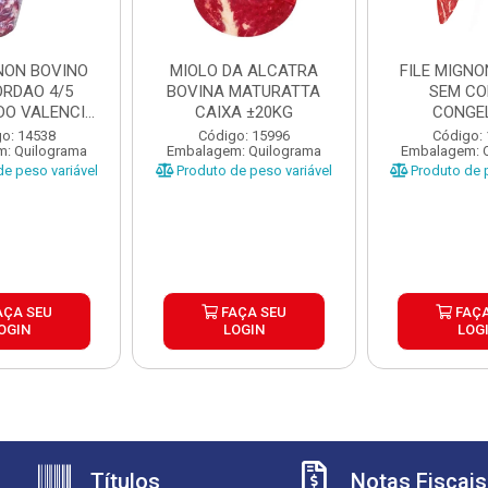
GNON BOVINO
MIOLO DA ALCATRA
FILE MIGNO
ORDAO 4/5
BOVINA MATURATTA
SEM C
O VALENCIO
CAIXA ±20KG
CONGE
XA ±...
MATURATT
o: 14538
Código: 15996
Código:
: Quilograma
Embalagem: Quilograma
Embalagem: 
±20K
e peso variável
Produto de peso variável
Produto de p
AÇA SEU
FAÇA SEU
FAÇA
OGIN
LOGIN
LOG
Títulos
Notas Fiscais