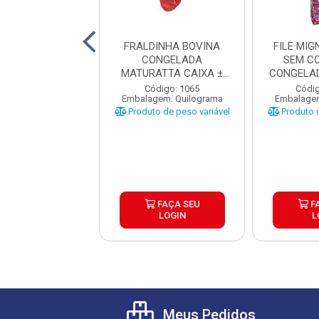
ANHA BOVINA
FRALDINHA BOVINA
FILE MI
NTINA TIPO A
CONGELADA
SEM C
RDI CX±20KG
MATURATTA CAIXA ±
CONGELAD
AS ±1 A 1...
15KG
CAI
digo: 17680
Código: 1065
Códig
gem: Quilograma
Embalagem: Quilograma
Embalagem
o de peso variável
Produto de peso variável
Produto d
FAÇA SEU
FAÇA SEU
F
LOGIN
LOGIN
L
Meus Pedidos