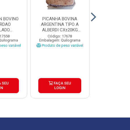
N BOVINO
PICANHA BOVINA
PICANHA BO
ORDAO
ARGENTINA TIPO A
ARGENTINA T
LADO
ALBERDI CX±20KG
ALBERDI CX
A CAIXA
PEÇAS ±1,3 A...
PEÇAS ±1 A 
 17558
Código: 17678
Código: 17
Quilograma
Embalagem: Quilograma
Embalagem: Qui
...
eso variável
Produto de peso variável
Produto de peso
 SEU
FAÇA SEU
FAÇA S
IN
LOGIN
LOGIN