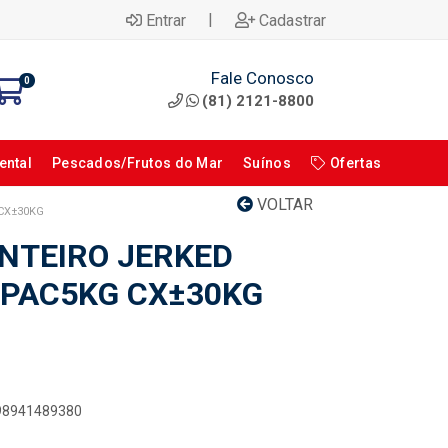
|
Entrar
Cadastrar
Fale Conosco
0
(81) 2121-8800
ental
Pescados/Frutos do Mar
Suínos
Ofertas
VOLTAR
CX±30KG
NTEIRO JERKED
 PAC5KG CX±30KG
898941489380