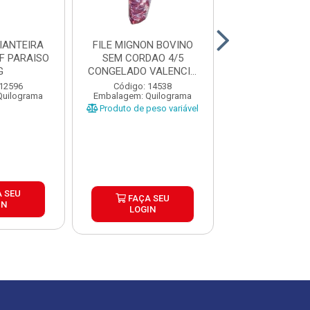
IANTEIRA
FILE MIGNON BOVINO
CHARQUE DIA
F PARAISO
SEM CORDAO 4/5
JERKED BEEF 
G
CONGELADO VALENCIO
CAIXA 20X
CAIXA ±...
 12596
Código: 14538
Código: 17
Quilograma
Embalagem: Quilograma
Embalagem: P
Produto de peso variável
 SEU
FAÇA S
FAÇA SEU
IN
LOGIN
LOGIN