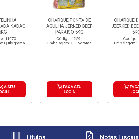
ELINHA
CHARQUE PONTA DE
CHARQUE D
ADA KADAO
AGULHA JERKED BEEF
JEERKED BEE
5KG
PARAISO 5KG
5K
o: 11070
Código: 12594
Código:
: Quilograma
Embalagem: Quilograma
Embalagem: 
AÇA SEU
FAÇA SEU
FAÇA
OGIN
LOGIN
LOG
Títulos
Notas Fiscais