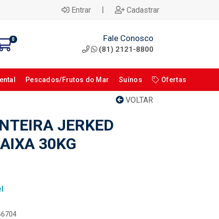
|
Entrar
Cadastrar
Fale Conosco
0
(81) 2121-8800
ental
Pescados/Frutos do Mar
Suínos
Ofertas
VOLTAR
NTEIRA JERKED
CAIXA 30KG
l
066704