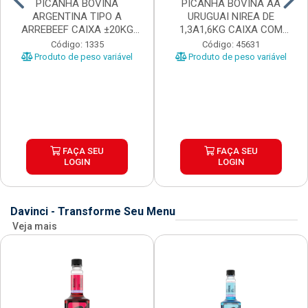
PICANHA BOVINA
PICANHA BOVINA AA
ARGENTINA TIPO A
URUGUAI NIREA DE
ARREBEEF CAIXA ±20KG
1,3A1,6KG CAIXA COM
PEÇAS 1...
±15KG
Código: 1335
Código: 45631
Produto de peso variável
Produto de peso variável
FAÇA SEU
FAÇA SEU
LOGIN
LOGIN
Davinci - Transforme Seu Menu
Veja mais