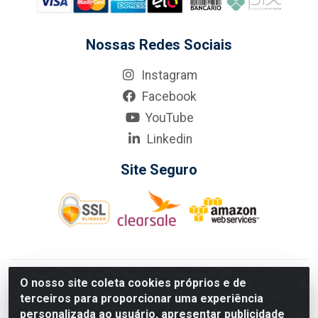
Nossas Redes Sociais
Instagram
Facebook
YouTube
Linkedin
Site Seguro
KarneKeijo Logistica Integrada LTDA - Rod. Br-101 Sul, nº3700
O nosso site coleta cookies próprios e de
- Barro, Recife/PE, 50900-400 CNPJ: 24.150.377/0001-95
terceiros para proporcionar uma experiência
Estados atendidos pela KarneKeijo: PE, PB e RN.
personalizada ao usuário, apresentar publicidade