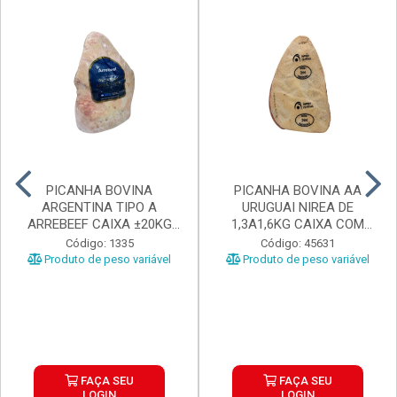
PICANHA BOVINA
PICANHA BOVINA AA
ARGENTINA TIPO A
URUGUAI NIREA DE
ARREBEEF CAIXA ±20KG
1,3A1,6KG CAIXA COM
PEÇAS 1...
±15KG
Código: 1335
Código: 45631
Produto de peso variável
Produto de peso variável
FAÇA SEU
FAÇA SEU
LOGIN
LOGIN