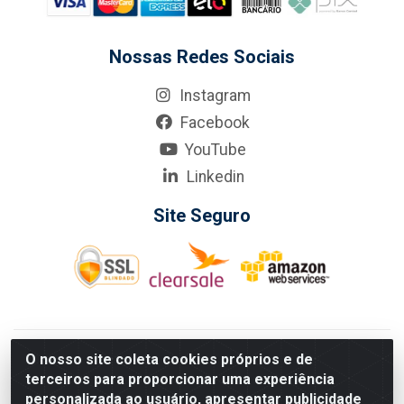
Nossas Redes Sociais
Instagram
Facebook
YouTube
Linkedin
Site Seguro
KarneKeijo Logistica Integrada LTDA - Rod. Br-101 Sul, nº3700
O nosso site coleta cookies próprios e de
- Barro, Recife/PE, 50900-400 CNPJ: 24.150.377/0001-95
terceiros para proporcionar uma experiência
Estados atendidos pela KarneKeijo: PE, PB e RN.
personalizada ao usuário, apresentar publicidade