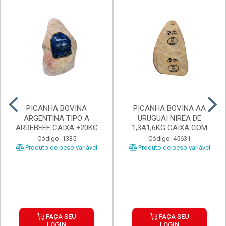
PICANHA BOVINA
PICANHA BOVINA AA
ARGENTINA TIPO A
URUGUAI NIREA DE
ARREBEEF CAIXA ±20KG
1,3A1,6KG CAIXA COM
PEÇAS 1...
±15KG
Código: 1335
Código: 45631
Produto de peso variável
Produto de peso variável
FAÇA SEU
FAÇA SEU
LOGIN
LOGIN