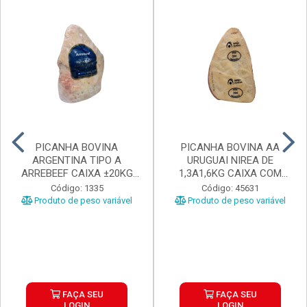
PICANHA BOVINA
PICANHA BOVINA AA
ARGENTINA TIPO A
URUGUAI NIREA DE
ARREBEEF CAIXA ±20KG
1,3A1,6KG CAIXA COM
PEÇAS 1...
±15KG
Código: 1335
Código: 45631
Produto de peso variável
Produto de peso variável
FAÇA SEU
FAÇA SEU
LOGIN
LOGIN