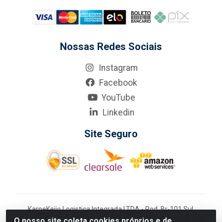
Nossas Redes Sociais
Instagram
Facebook
YouTube
Linkedin
Site Seguro
KarneKeijo Logistica Integrada LTDA - Rod. Br-101 Sul,
nº3700 - Barro, Recife/PE, 50900-400 CNPJ:
O nosso site coleta cookies próprios e de