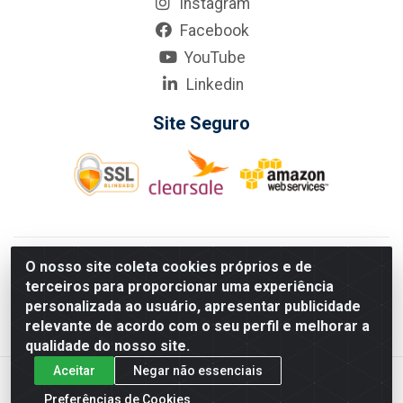
Instagram
Facebook
YouTube
Linkedin
Site Seguro
KarneKeijo Logistica Integrada LTDA - Rod. Br-101 Sul, nº3700
O nosso site coleta cookies próprios e de
- Barro, Recife/PE, 50900-400 CNPJ: 24.150.377/0001-95
terceiros para proporcionar uma experiência
Estados atendidos pela KarneKeijo: PE, PB e RN.
personalizada ao usuário, apresentar publicidade
relevante de acordo com o seu perfil e melhorar a
qualidade do nosso site.
Aceitar
Negar não essenciais
Preferências de Cookies