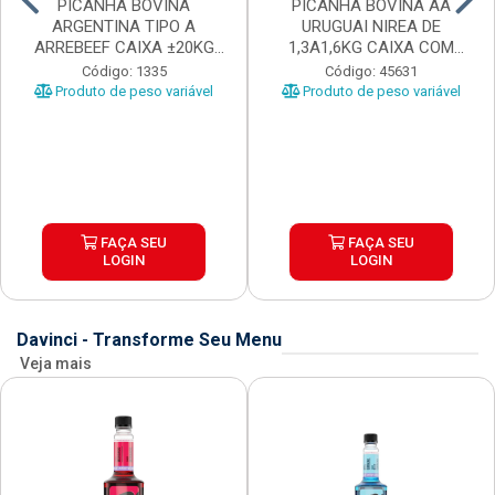
PICANHA BOVINA
PICANHA BOVINA AA
ARGENTINA TIPO A
URUGUAI NIREA DE
ARREBEEF CAIXA ±20KG
1,3A1,6KG CAIXA COM
PEÇAS 1...
±15KG
Código: 1335
Código: 45631
Produto de peso variável
Produto de peso variável
FAÇA SEU
FAÇA SEU
LOGIN
LOGIN
Davinci - Transforme Seu Menu
Veja mais