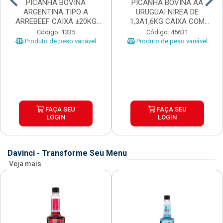
PICANHA BOVINA
PICANHA BOVINA AA
ARGENTINA TIPO A
URUGUAI NIREA DE
ARREBEEF CAIXA ±20KG
1,3A1,6KG CAIXA COM
PEÇAS 1...
±15KG
Código: 1335
Código: 45631
Produto de peso variável
Produto de peso variável
FAÇA SEU
FAÇA SEU
LOGIN
LOGIN
Davinci - Transforme Seu Menu
Veja mais