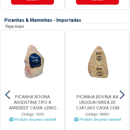
Picanhas & Maminhas - Importadas
Veja mais
PICANHA BOVINA
PICANHA BOVINA AA
ARGENTINA TIPO A
URUGUAI NIREA DE
ARREBEEF CAIXA ±20KG
1,3A1,6KG CAIXA COM
PEÇAS 1...
±15KG
Código: 1335
Código: 45631
Produto de peso variável
Produto de peso variável