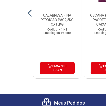
NA CHURRASCO
CALABRESA FINA
TOSCANA 
ORA PAC5KG
PERDIGAO PAC2,5KG
PACOTE
CX25KG
CX15KG
CAIX
digo: 44142
Código: 44148
Códig
lagem: Pacote
Embalagem: Pacote
Embalag
FAÇA SEU
FAÇA SEU
F
LOGIN
LOGIN
L
Meus Pedidos