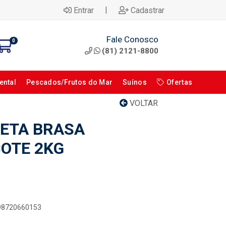
|
Entrar
Cadastrar
Fale Conosco
0
(81) 2121-8800
ental
Pescados/Frutos do Mar
Suínos
Ofertas
VOLTAR
ETA BRASA
OTE 2KG
898720660153