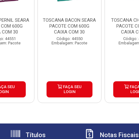
PERNIL SEARA
TOSCANA BACON SEARA
TOSCANA CH
 COM 600G
PACOTE COM 600G
PACOTE C
A COM 30
CAIXA COM 30
CAIXA C
o: 44551
Código: 44550
Código:
em: Pacote
Embalagem: Pacote
Embalagem
AÇA SEU
FAÇA SEU
FAÇA
OGIN
LOGIN
LOG
Títulos
Notas Fiscais