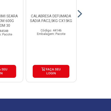
IMI SEARA
CALABRESA DEFUMADA
TOSCANA CHU
OM 600G
SADIA PAC2,5KG CX15KG
AURORA PA
OM 30
CX25K
Código: 44146
 44548
Código: 44
Embalagem: Pacote
: Pacote
Embalagem: P
 SEU
FAÇA SEU
FAÇA S
IN
LOGIN
LOGIN