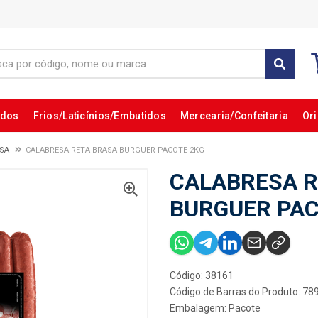
ados
Frios/Laticínios/Embutidos
Mercearia/Confeitaria
Ori
SA
CALABRESA RETA BRASA BURGUER PACOTE 2KG
CALABRESA R
BURGUER PAC
Código: 38161
Código de Barras do Produto: 7
Embalagem: Pacote