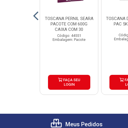
A CHIMI SEARA
TOSCANA PERNIL SEARA
TOSCANA 
TE COM 600G
PACOTE COM 600G
PAC 5
IXA COM 30
CAIXA COM 30
Códig
digo: 44548
Código: 44551
Embalag
lagem: Pacote
Embalagem: Pacote
FAÇA SEU
FAÇA SEU
F
LOGIN
LOGIN
L
Meus Pedidos