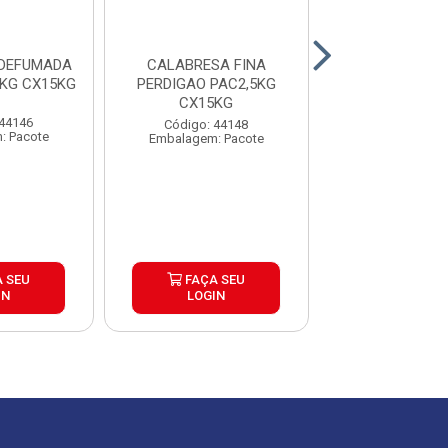
 DEFUMADA
CALABRESA FINA
TOSCANA CHIM
5KG CX15KG
PERDIGAO PAC2,5KG
PACOTE COM
CX15KG
CAIXA COM
 44146
Código: 44148
Código: 44
: Pacote
Embalagem: Pacote
Embalagem: P
 SEU
FAÇA SEU
FAÇA S
IN
LOGIN
LOGIN