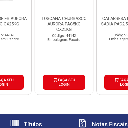
DE FR AURORA
TOSCANA CHURRASCO
CALABRESA
KG CX25KG
AURORA PAC5KG
SADIA PAC2,
CX25KG
o: 44141
Código:
Código: 44142
em: Pacote
Embalagem
Embalagem: Pacote
AÇA SEU
FAÇA SEU
FAÇA
OGIN
LOGIN
LOG
Títulos
Notas Fiscais