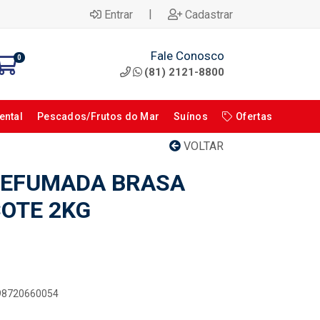
|
Entrar
Cadastrar
Fale Conosco
0
(81) 2121-8800
ental
Pescados/Frutos do Mar
Suínos
Ofertas
VOLTAR
DEFUMADA BRASA
OTE 2KG
898720660054