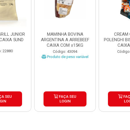
RILL JUNIOR
MAMINHA BOVINA
CREAM 
 CAIXA 5UND
ARGENTINA A ARREBEEF
POLENGHI BI
CAIXA COM ±15KG
CAIXA
: 22880
Código: 43094
Código
Produto de peso variável
ÇA SEU
FAÇA SEU
FAÇ
GIN
LOGIN
LO