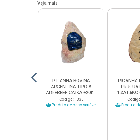
Veja mais
 BOVINA AA
PICANHA BOVINA
PICANHA 
 NIREA DE
ARGENTINA TIPO A
URUGUAI
 CAIXA COM
ARREBEEF CAIXA ±20KG
1,3A1,6KG
12KG
PEÇAS 1...
±1
o: 45629
Código: 1335
Código
e peso variável
Produto de peso variável
Produto de