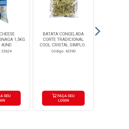
CHEESE
BATATA CONGELADA
CALABRESA
SNAGA 1,5KG
CORTE TRADICIONAL
SADIA PAC2,
 4UND
COOL CRISTAL SIMPLOT
CAIX...
Código:
: 23624
Código: 42390
A SEU
FAÇA SEU
FAÇ
GIN
LOGIN
LOG