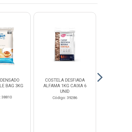
NDENSADO
COSTELA DESFIADA
RECHEIO F
LE BAG 3KG
ALFAMA 1KG CAIXA 6
CHOCOLATE
UNID
CONFEITEI
1,01
: 38810
Código: 39286
Código: