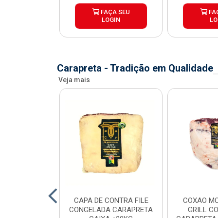
ÇA SEU
FAÇA SEU
FA
OGIN
LOGIN
LO
Carapreta - Tradição em Qualidade
Veja mais
O BOVINO
CAPA DE CONTRA FILE
COXAO MO
 PORCIONADO
CONGELADA CARAPRETA
GRILL C