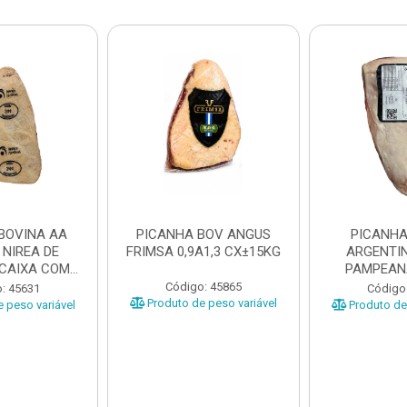
BOVINA AA
PICANHA BOV ANGUS
PICANHA
 NIREA DE
FRIMSA 0,9A1,3 CX±15KG
ARGENTIN
 CAIXA COM
PAMPEAN
5KG
±20KG P
Código: 45865
: 45631
Código
Produto de peso variável
 peso variável
Produto de 