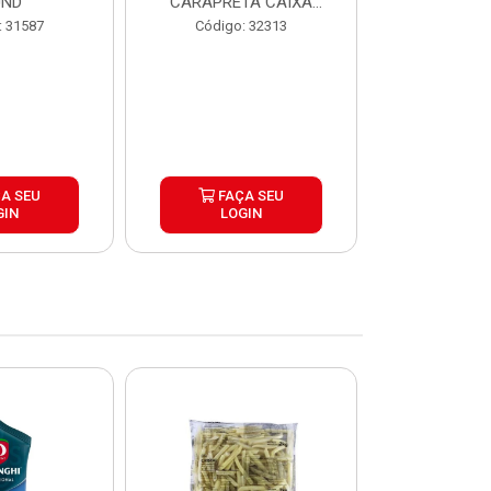
UND
CARAPRETA CAIXA
CAIXA 2
24X300G
: 31587
Código: 32313
Código:
A SEU
FAÇA SEU
FAÇ
GIN
LOGIN
LOG