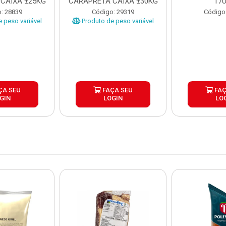
CAIXA ±25KG
CARAPRETA CAIXA ±30KG
17
: 28839
Código: 29319
Código
 peso variável
Produto de peso variável
ÇA SEU
FAÇA SEU
FAÇ
GIN
LOGIN
LO