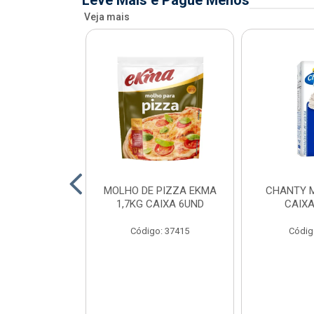
Leve Mais e Pague Menos
Veja mais
FIADO ALFAMA
MOLHO DE PIZZA EKMA
CHANTY M
XA 6 UNID
1,7KG CAIXA 6UND
CAIXA
o: 34873
Código: 37415
Códig