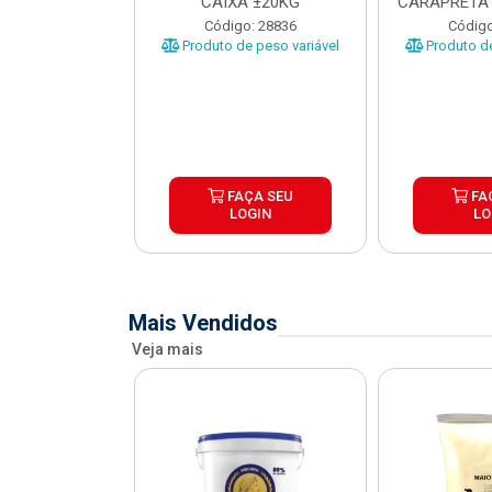
O CARAPRETA
CAIXA ±20KG
CARAPRETA 
XA...
o: 41740
Código: 28836
Código
e peso variável
Produto de peso variável
Produto de
ÇA SEU
FAÇA SEU
FA
OGIN
LOGIN
LO
Mais Vendidos
Veja mais