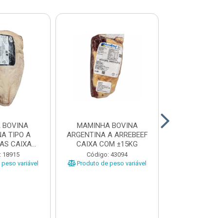
 BOVINA
MAMINHA BOVINA
PICANHA B
A TIPO A
ARGENTINA A ARREBEEF
FRIMS 0,9A1
AS CAIXA
CAIXA COM ±15KG
EÇAS ...
Código
: 18915
Código: 43094
Produto de 
peso variável
Produto de peso variável