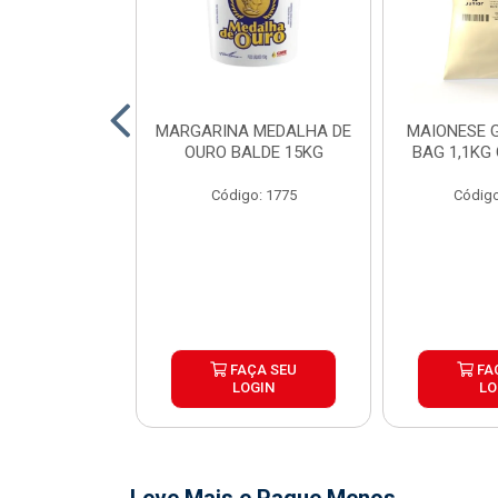
O DE FRANGO
MARGARINA MEDALHA DE
MAIONESE G
 SADIA BDJ
OURO BALDE 15KG
BAG 1,1KG
 12X1KG
Código: 1775
Código
o: 7151
ÇA SEU
FAÇA SEU
FA
OGIN
LOGIN
LO