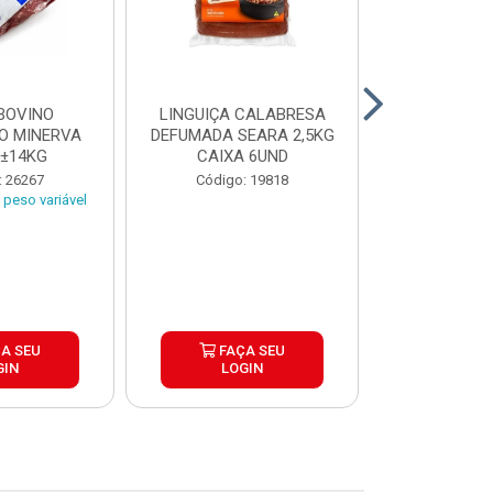
BOVINO
LINGUIÇA CALABRESA
BATATA C
O MINERVA
DEFUMADA SEARA 2,5KG
EXTRA CROC
 ±14KG
CAIXA 6UND
TRADICIO
SIMP
: 26267
Código: 19818
Código:
peso variável
A SEU
FAÇA SEU
FAÇ
GIN
LOGIN
LOG