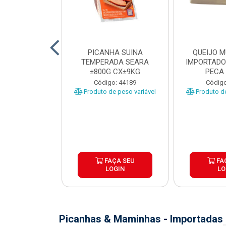
TO INDIVIDUAL
PICANHA SUINA
QUEIJO 
 ABR CX20KG
TEMPERADA SEARA
IMPORTADO
±800G CX±9KG
PECA 
o: 43922
Código: 44189
Código
Produto de peso variável
Produto de
ÇA SEU
FAÇA SEU
FA
OGIN
LOGIN
LO
Picanhas & Maminhas - Importadas