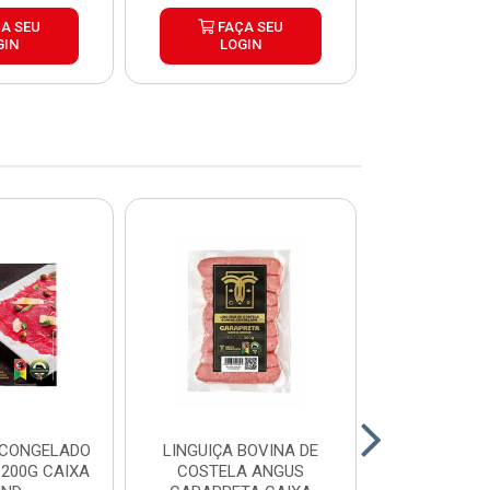
A SEU
FAÇA SEU
FAÇ
GIN
LOGIN
LOG
 CONGELADO
LINGUIÇA BOVINA DE
HAMBURGUE
200G CAIXA
COSTELA ANGUS
ANGUS CA