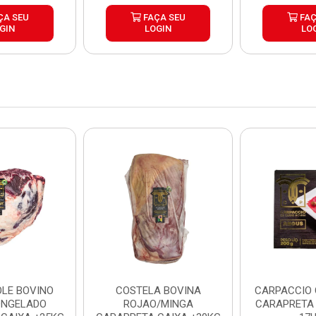
ÇA SEU
FAÇA SEU
FAÇ
GIN
LOGIN
LO
LE BOVINO
COSTELA BOVINA
CARPACCIO
ONGELADO
ROJAO/MINGA
CARAPRETA 