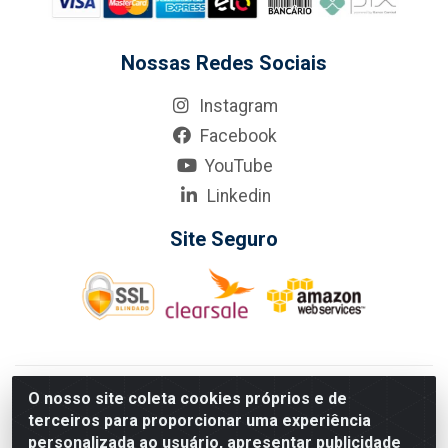
Nossas Redes Sociais
Instagram
Facebook
YouTube
Linkedin
Site Seguro
KarneKeijo Logistica Integrada LTDA - Rod. Br-101 Sul, nº3700
O nosso site coleta cookies próprios e de
- Barro, Recife/PE, 50900-400 CNPJ: 24.150.377/0001-95
terceiros para proporcionar uma experiência
Estados atendidos pela KarneKeijo: PE, PB e RN.
personalizada ao usuário, apresentar publicidade