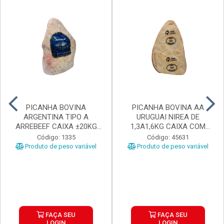
PICANHA BOVINA
PICANHA BOVINA AA
ARGENTINA TIPO A
URUGUAI NIREA DE
ARREBEEF CAIXA ±20KG
1,3A1,6KG CAIXA COM
PEÇAS 1...
±15KG
Código: 1335
Código: 45631
Produto de peso variável
Produto de peso variável
FAÇA SEU
FAÇA SEU
LOGIN
LOGIN