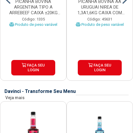
PICANHA BOVINA
PICANHA BOVINA AA
ARGENTINA TIPO A
URUGUAI NIREA DE
ARREBEEF CAIXA ±20KG
1,3A1,6KG CAIXA COM
PEÇAS 1...
±15KG
Código: 1335
Código: 45631
Produto de peso variável
Produto de peso variável
FAÇA SEU
FAÇA SEU
LOGIN
LOGIN
Davinci - Transforme Seu Menu
Veja mais