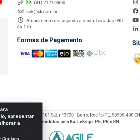
(81) 2121-8800
sak@kk.com.br
Atendimento de segunda a sexta-feira das 09h
às 17h
Formas de Pagamento
Si
para
tegrada LTDA - Rod. Br-101 Sul, nº3700 - Barro, Recife/PE, 50900-400 
io, apresentar
Estados atendidos pela KarneKeijo: PE, PB e RN.
elhorar a
e Cookies