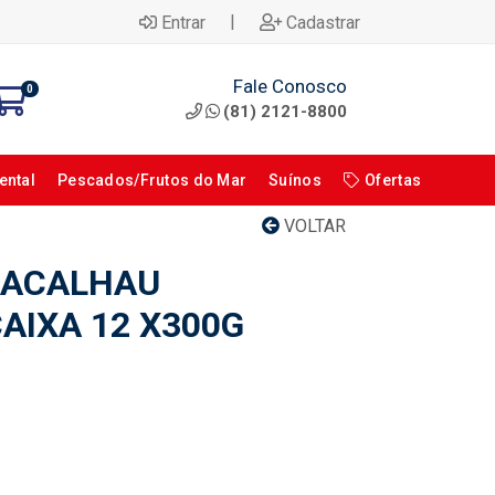
|
Entrar
Cadastrar
Fale Conosco
0
(81) 2121-8800
ental
Pescados/Frutos do Mar
Suínos
Ofertas
VOLTAR
BACALHAU
AIXA 12 X300G