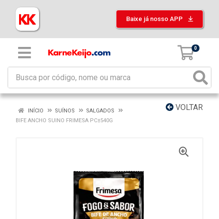
Baixe já nosso APP
0
VOLTAR
INÍCIO
SUÍNOS
SALGADOS
BIFE ANCHO SUINO FRIMESA PC±540G