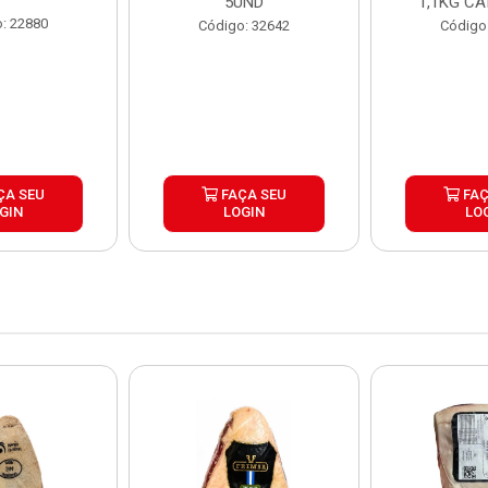
5UND
1,1KG CA
: 22880
Código: 32642
Código
ÇA SEU
FAÇA SEU
FAÇ
GIN
LOGIN
LO