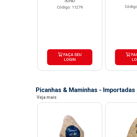
X1,1KG
5UND
Código
o: 41067
Código: 11279
ÇA SEU
FAÇA SEU
FA
OGIN
LOGIN
LO
Picanhas & Maminhas - Importadas
Veja mais