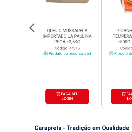
TO INDIVIDUAL
QUEIJO MUSSARELA
PICANH
 ABR CX20KG
IMPORTADO LA PAULINA
TEMPERA
PECA ±3,5KG
±800G
o: 43922
Código: 44315
Código
Produto de peso variável
Produto de
ÇA SEU
FAÇA SEU
FA
OGIN
LOGIN
LO
Carapreta - Tradição em Qualidade