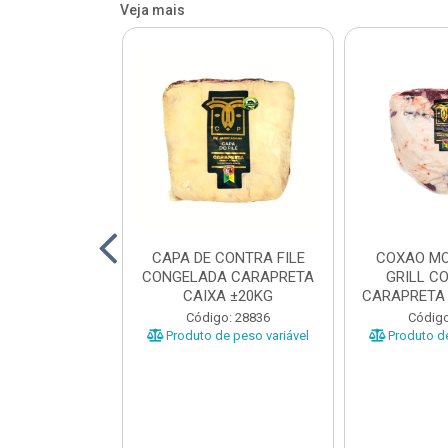
Veja mais
O BOVINO
CAPA DE CONTRA FILE
COXAO MO
 PORCIONADO
CONGELADA CARAPRETA
GRILL C
O CARAPRETA
CAIXA ±20KG
CARAPRETA 
XA...
o: 41740
Código: 28836
Código
e peso variável
Produto de peso variável
Produto de