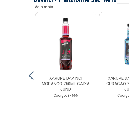
Davinci - Transforme Seu Menu
Veja mais
AVINCI KIWI
XAROPE DAVINCI
XAROPE DA
AIXA 6UND
MORANGO 750ML CAIXA
CURACAO 7
6UND
6
o: 34699
Código: 34665
Código