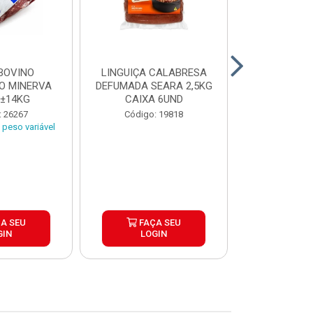
BOVINO
LINGUIÇA CALABRESA
BATATA C
O MINERVA
DEFUMADA SEARA 2,5KG
EXTRA CROC
 ±14KG
CAIXA 6UND
TRADICIO
SIMP
: 26267
Código: 19818
Código:
peso variável
A SEU
FAÇA SEU
FAÇ
GIN
LOGIN
LOG