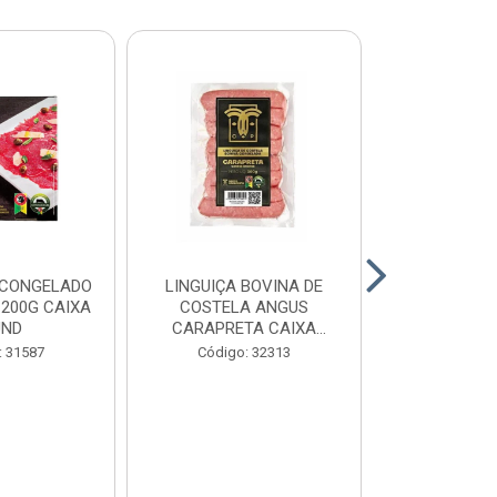
 CONGELADO
LINGUIÇA BOVINA DE
HAMBURGUE
200G CAIXA
COSTELA ANGUS
ANGUS CA
UND
CARAPRETA CAIXA
CAIXA 2
24X300G
: 31587
Código: 32313
Código: