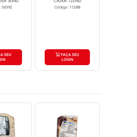
IXA 5UND
CAIXA 12UND
12U
: 36392
Código: 11288
Código:
A SEU
FAÇA SEU
FAÇ
GIN
LOGIN
LOG