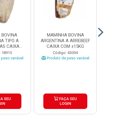
 BOVINA
MAMINHA BOVINA
PICANHA B
A TIPO A
ARGENTINA A ARREBEEF
FRIMS 0,9A1
AS CAIXA
CAIXA COM ±15KG
EÇAS ...
Código
: 18915
Código: 43094
Produto de 
peso variável
Produto de peso variável
A SEU
FAÇA SEU
FAÇ
GIN
LOGIN
LOG