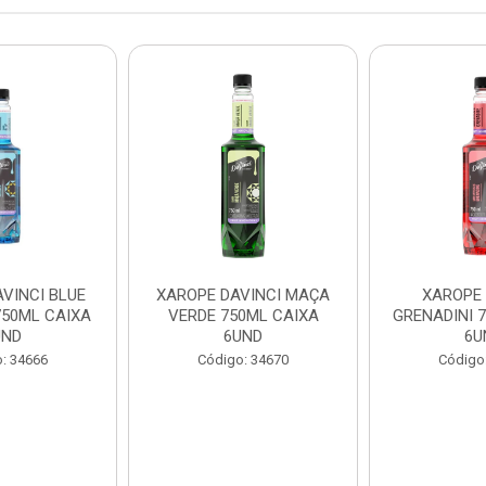
VINCI BLUE
XAROPE DAVINCI MAÇA
XAROPE 
50ML CAIXA
VERDE 750ML CAIXA
GRENADINI 
UND
6UND
6U
: 34666
Código: 34670
Código