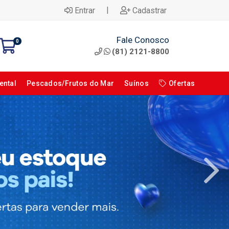
|
Entrar
Cadastrar
Fale Conosco
0
(81) 2121-8800
ental
Pescados/Frutos do Mar
Suínos
Ofertas