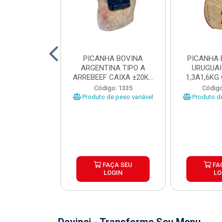
 BOVINA AA
PICANHA BOVINA
PICANHA 
 NIREA DE
ARGENTINA TIPO A
URUGUAI
 CAIXA COM
ARREBEEF CAIXA ±20KG
1,3A1,6KG
12KG
PEÇAS 1...
±1
o: 45629
Código: 1335
Código
e peso variável
Produto de peso variável
Produto de
ÇA SEU
FAÇA SEU
FA
OGIN
LOGIN
LO