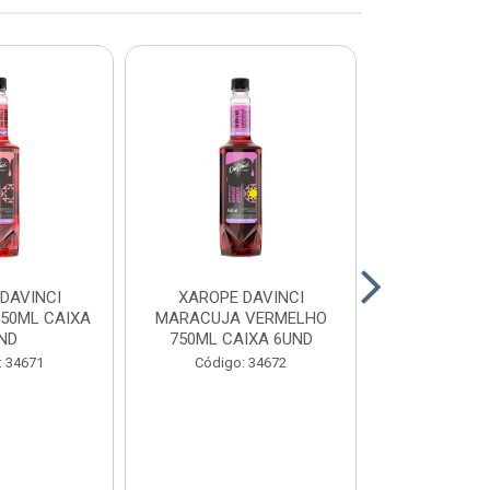
DAVINCI
XAROPE DAVINCI
XAROPE DAV
750ML CAIXA
MARACUJA VERMELHO
750ML CA
ND
750ML CAIXA 6UND
Código:
: 34671
Código: 34672