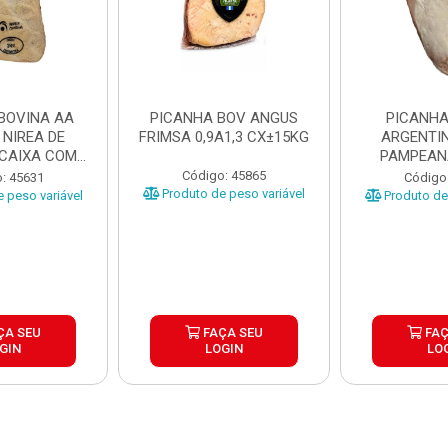
BOVINA AA
PICANHA BOV ANGUS
PICANHA
 NIREA DE
FRIMSA 0,9A1,3 CX±15KG
ARGENTIN
 CAIXA COM
PAMPEAN
5KG
±20KG P
Código: 45865
: 45631
Código
Produto de peso variável
 peso variável
Produto de 
ÇA SEU
FAÇA SEU
FAÇ
GIN
LOGIN
LO