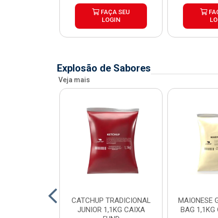
ÇA SEU
FAÇA SEU
FA
OGIN
LOGIN
LO
Explosão de Sabores
Veja mais
SE POUCH
CATCHUP TRADICIONAL
MAIONESE G
SE JUNIOR
JUNIOR 1,1KG CAIXA
BAG 1,1KG