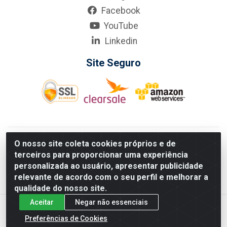
Facebook
YouTube
Linkedin
Site Seguro
KarneKeijo Logistica Integrada LTDA - Rod. Br-101 Sul, nº3700
O nosso site coleta cookies próprios e de
- Barro, Recife/PE, 50900-400 CNPJ: 24.150.377/0001-95
terceiros para proporcionar uma experiência
Estados atendidos pela KarneKeijo: PE, PB e RN.
personalizada ao usuário, apresentar publicidade
relevante de acordo com o seu perfil e melhorar a
qualidade do nosso site.
Aceitar
Negar não essenciais
Preferências de Cookies