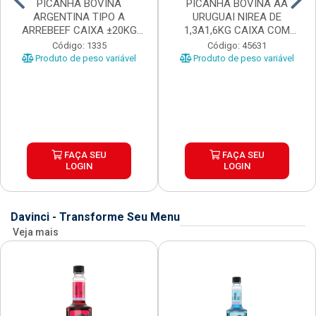
PICANHA BOVINA
PICANHA BOVINA AA
ARGENTINA TIPO A
URUGUAI NIREA DE
ARREBEEF CAIXA ±20KG
1,3A1,6KG CAIXA COM
PEÇAS 1...
±15KG
Código: 1335
Código: 45631
Produto de peso variável
Produto de peso variável
FAÇA SEU
FAÇA SEU
LOGIN
LOGIN
Davinci - Transforme Seu Menu
Veja mais