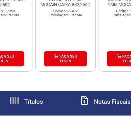
2,5KG
MCCAIN CAIXA 8X2,25KG
9MM MCCAI
6X2,
o: 17850
Código: 22472
Código:
em: Pacote
Embalagem: Pacote
Embalagem
AÇA SEU
FAÇA SEU
FAÇA
OGIN
LOGIN
LOG
Títulos
Notas Fiscais