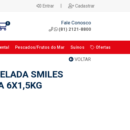
|
Entrar
Cadastrar
Fale Conosco
0
(81) 2121-8800
ental
Pescados/Frutos do Mar
Suínos
Ofertas
VOLTAR
ELADA SMILES
A 6X1,5KG