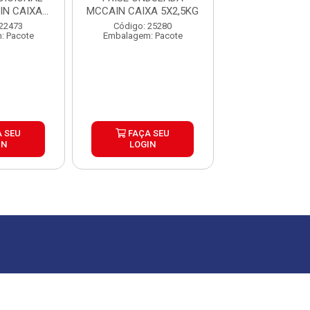
N CAIXA
MCCAIN CAIXA 5X2,5KG
EXTRACROC
5KG
MCCAIN 9MM
 22473
Código: 25280
Código: 25
: Pacote
Embalagem: Pacote
Embalagem: P
 SEU
FAÇA SEU
FAÇA S
IN
LOGIN
LOGIN