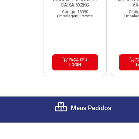
RACROCANTE
CAIXA 5X2KG
6X
AIN 9MM ...
digo: 25753
Código: 16090
Códig
lagem: Pacote
Embalagem: Pacote
Embalag
FAÇA SEU
FAÇA SEU
F
LOGIN
LOGIN
L
Meus Pedidos