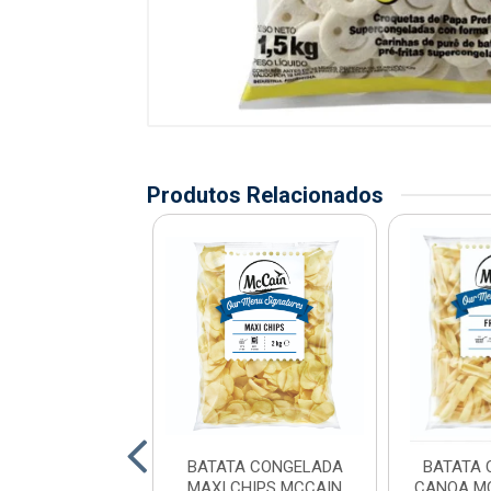
Produtos Relacionados
A CONGELADA
BATATA CONGELADA
BATATA 
 TRADICIONAL
MAXI CHIPS MCCAIN
CANOA MC