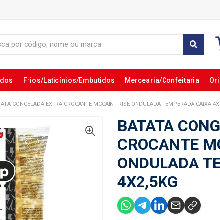
ados
Frios/Laticínios/Embutidos
Mercearia/Confeitaria
Ori
TATA CONGELADA EXTRA CROCANTE MCCAIN FRISE ONDULADA TEMPERADA CAIXA 4X
BATATA CONG
CROCANTE MC
ONDULADA T
4X2,5KG