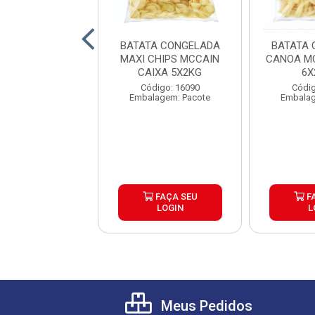
A CONGELADA
BATATA CONGELADA
BATATA 
 TRADICIONAL
MAXI CHIPS MCCAIN
CANOA MC
RACROCANTE
CAIXA 5X2KG
6X
AIN 9MM ...
digo: 25753
Código: 16090
Códig
lagem: Pacote
Embalagem: Pacote
Embalag
FAÇA SEU
FAÇA SEU
F
LOGIN
LOGIN
L
Meus Pedidos