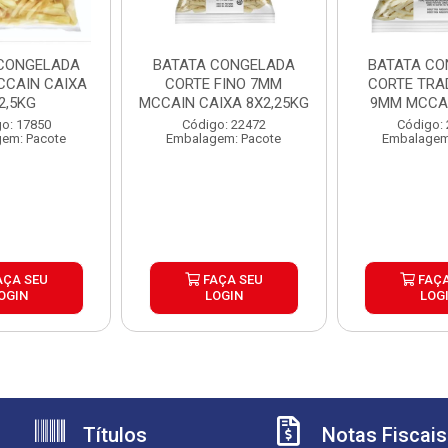
CONGELADA
BATATA CONGELADA
BATATA CO
CAIN CAIXA
CORTE FINO 7MM
CORTE TRA
2,5KG
MCCAIN CAIXA 8X2,25KG
9MM MCCAI
6X2,
o: 17850
Código: 22472
Código:
em: Pacote
Embalagem: Pacote
Embalagem
AÇA SEU
FAÇA SEU
FAÇA
OGIN
LOGIN
LOG
Títulos
Notas Fiscais