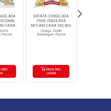
NGELADA
BATATA CONGELADA
BATATA CON
DICIONAL
FRISE ONDULADA
CORTE TRADI
N CAIXA
MCCAIN CAIXA 5X2,5KG
EXTRACROC
5KG
MCCAIN 9MM
 22473
Código: 25280
Código: 25
: Pacote
Embalagem: Pacote
Embalagem: P
 SEU
FAÇA SEU
FAÇA S
IN
LOGIN
LOGIN