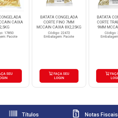
CONGELADA
BATATA CONGELADA
BATATA CO
CAIN CAIXA
CORTE FINO 7MM
CORTE TRA
2,5KG
MCCAIN CAIXA 8X2,25KG
9MM MCCAI
6X2,
o: 17850
Código: 22472
Código:
em: Pacote
Embalagem: Pacote
Embalagem
AÇA SEU
FAÇA SEU
FAÇA
OGIN
LOGIN
LOG
Títulos
Notas Fiscais