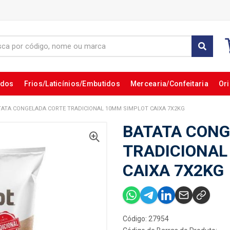
ados
Frios/Laticínios/Embutidos
Mercearia/Confeitaria
Ori
TATA CONGELADA CORTE TRADICIONAL 10MM SIMPLOT CAIXA 7X2KG
BATATA CONG
TRADICIONAL
CAIXA 7X2KG
Código: 27954