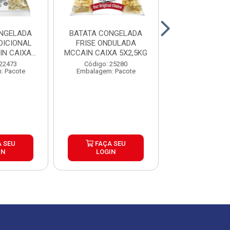
NGELADA
BATATA CONGELADA
BATATA CON
DICIONAL
FRISE ONDULADA
CORTE TRADI
N CAIXA
MCCAIN CAIXA 5X2,5KG
EXTRACROC
5KG
MCCAIN 9MM
 22473
Código: 25280
Código: 25
: Pacote
Embalagem: Pacote
Embalagem: P
 SEU
FAÇA SEU
FAÇA S
IN
LOGIN
LOGIN