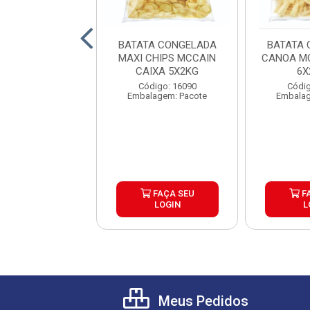
A CONGELADA
BATATA CONGELADA
BATATA 
 TRADICIONAL
MAXI CHIPS MCCAIN
CANOA MC
RACROCANTE
CAIXA 5X2KG
6X
AIN 9MM ...
digo: 25753
Código: 16090
Códig
lagem: Pacote
Embalagem: Pacote
Embalag
FAÇA SEU
FAÇA SEU
F
LOGIN
LOGIN
L
Meus Pedidos