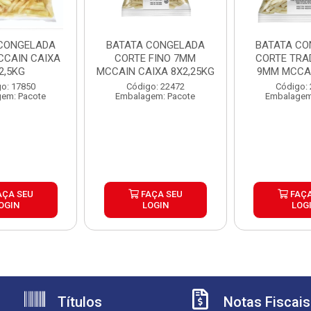
CONGELADA
BATATA CONGELADA
BATATA CO
CAIN CAIXA
CORTE FINO 7MM
CORTE TRA
2,5KG
MCCAIN CAIXA 8X2,25KG
9MM MCCAI
6X2,
o: 17850
Código: 22472
Código:
em: Pacote
Embalagem: Pacote
Embalagem
AÇA SEU
FAÇA SEU
FAÇA
OGIN
LOGIN
LOG
Títulos
Notas Fiscais