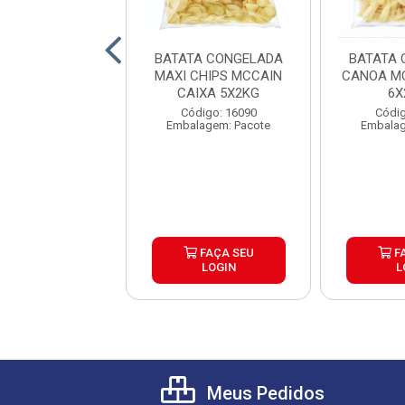
A CONGELADA
BATATA CONGELADA
BATATA 
 TRADICIONAL
MAXI CHIPS MCCAIN
CANOA MC
RACROCANTE
CAIXA 5X2KG
6X
AIN 9MM ...
digo: 25753
Código: 16090
Códig
lagem: Pacote
Embalagem: Pacote
Embalag
FAÇA SEU
FAÇA SEU
F
LOGIN
LOGIN
L
Meus Pedidos