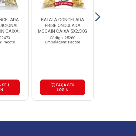
NGELADA
BATATA CONGELADA
BATATA CON
DICIONAL
FRISE ONDULADA
CORTE TRADI
N CAIXA
MCCAIN CAIXA 5X2,5KG
EXTRACROC
5KG
MCCAIN 9MM
 22473
Código: 25280
Código: 25
: Pacote
Embalagem: Pacote
Embalagem: P
 SEU
FAÇA SEU
FAÇA S
IN
LOGIN
LOGIN