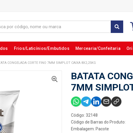
ados
Frios/Laticínios/Embutidos
Mercearia/Confeitaria
Ori
TATA CONGELADA CORTE FINO 7MM SIMPLOT CAIXA 8X2,25KG
BATATA CONG
7MM SIMPLOT
Código: 32148
Código de Barras do Produto:
Embalagem: Pacote